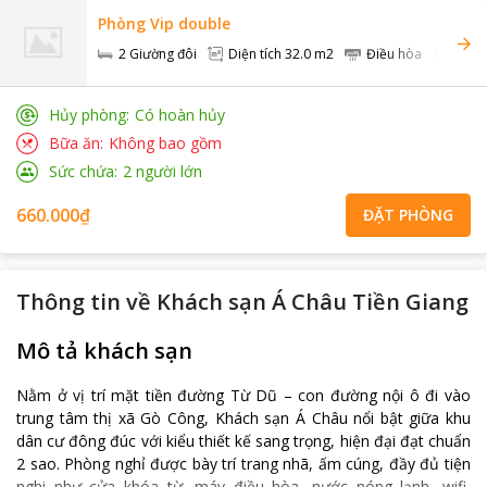
Phòng Vip double
2 Giường đôi
Diện tích
32.0 m2
Điều hòa
Khôn
Hủy phòng
Có hoàn hủy
Bữa ăn
Không bao gồm
Sức chứa
2
người lớn
660.000₫
ĐẶT PHÒNG
Thông tin về
Khách sạn Á Châu Tiền Giang
Mô tả khách sạn
Nằm ở vị trí mặt tiền đường Từ Dũ – con đường nội ô đi vào
trung tâm thị xã Gò Công, Khách sạn Á Châu nổi bật giữa khu
dân cư đông đúc với kiểu thiết kế sang trọng, hiện đại đạt chuẩn
2 sao. Phòng nghỉ được bày trí trang nhã, ấm cúng, đầy đủ tiện
nghi như cửa khóa từ, máy điều hòa, nước nóng lạnh, wifi,