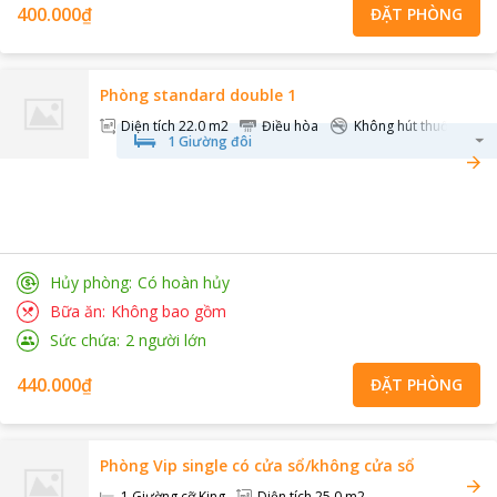
400.000₫
ĐẶT PHÒNG
Phòng standard double 1
Diện tích
22.0 m2
Điều hòa
Không hút thuốc
1 Giường đôi
Hủy phòng
Có hoàn hủy
Bữa ăn
Không bao gồm
Sức chứa
2
người lớn
440.000₫
ĐẶT PHÒNG
Phòng Vip single có cửa sổ/không cửa sổ
1 Giường cỡ King
Diện tích
25.0 m2