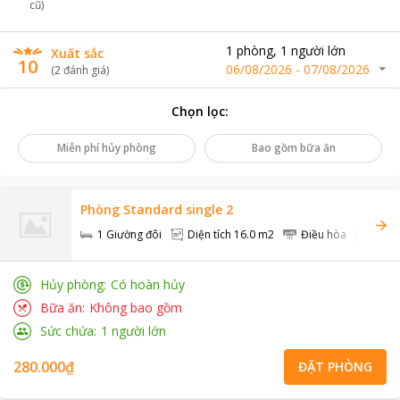
cũ)
1
phòng
,
1
người lớn
Xuất sắc
10
06/08/2026
-
07/08/2026
(
2
đánh giá
)
Chọn lọc
:
Miễn phí hủy phòng
Bao gồm bữa ăn
Phòng Standard single 2
1 Giường đôi
Diện tích
16.0 m2
Điều hòa
TV +
Hủy phòng
Có hoàn hủy
Bữa ăn
Không bao gồm
Sức chứa
1
người lớn
280.000₫
ĐẶT PHÒNG