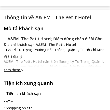
Thông tin về
A& EM - The Petit Hotel
Mô tả khách sạn
A&EM- The Petit Hotel; Điểm dừng chân ở Sài Gòn
Địa chỉ khách sạn A&EM- The Petit Hotel
179 Lý Tự Trọng, Phường Bến Thành, Quận 1, TP Hồ Chí Minh
Vị trí địa lý
A&EM- The Petit Hotel
nằm trên đường Lý Tự Trọng, Quận 1.
Với vị trí trung tâm Sài Gòn, chỉ vài bước chân là bạn đến được
Xem thêm
chợ Bến Thành, Đền Mariamman, công viên Tao Đàn và Dinh
Thống Nhất. Từ khách sạn đến sân bay Quốc tế Tân Sơn Nhất
Tiện ích xung quanh
hết 20 phút lái xe. Với vị trí thuận lợi, bạn thoải mái khám phá
những điểm du lịch ở Sài Gòn
Tiện ích khách sạn
Đặc điểm khách sạn
A&EM- The Petit Hotel
có kiến trúc độc đáo mang phong cách
•
ATM
hiện đại và lịch sự, là địa điểm dừng chân lý tưởng cho du khách
•
Shopping on site
khi đến Tp. Hồ Chí Minh. Mọi chi tiết về thiết kế, nội thất đều