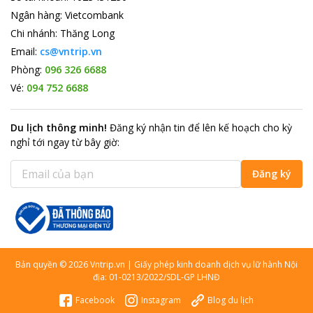
Ngân hàng
:
Vietcombank
Chi nhánh
:
Thăng Long
Email:
cs@vntrip.vn
Phòng:
096 326 6688
Vé:
094 752 6688
Du lịch thông minh
!
Đăng ký nhận tin để lên kế hoạch cho kỳ
nghỉ tới ngay từ bây giờ
:
Đăng ký
Bản quyền
©
2026
Vntrip.vn
|
Giấy phép kinh doanh dịch vụ lữ hành Nội
địa: 01-0213/2022/SDL-GP LHNĐ
Facebook
Instagram
Blog du lịch