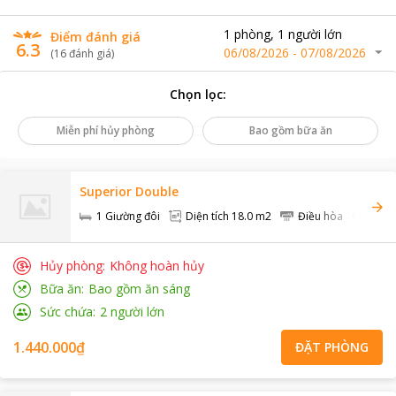
1
phòng
,
1
người lớn
Điểm đánh giá
6.3
06/08/2026
-
07/08/2026
(
16
đánh giá
)
Chọn lọc
:
Miễn phí hủy phòng
Bao gồm bữa ăn
Superior Double
1 Giường đôi
Diện tích
18.0 m2
Điều hòa
Khôn
Hủy phòng
Không hoàn hủy
Bữa ăn
Bao gồm ăn sáng
Sức chứa
2
người lớn
1.440.000₫
ĐẶT PHÒNG