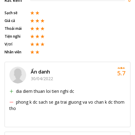
Rất kém
0
Sạch sẽ
Giá cả
Thoải mái
Tiện nghi
Vị trí
Nhân viên
Ẩn danh
5.7
30/04/2022
dia diem thuan loi tien nghi dc
phong k dc sach se ga trai giuong va vo chan k dc thom
tho