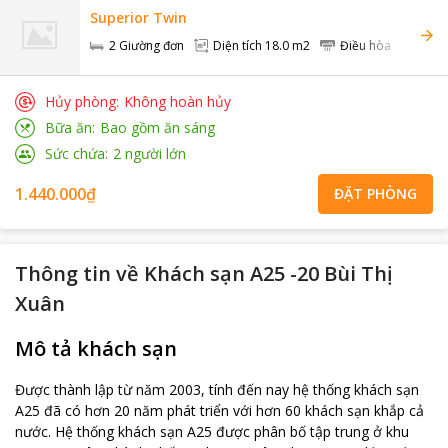
Superior Twin
2 Giường đơn
Diện tích
18.0 m2
Điều hòa
Khôn
Hủy phòng
Không hoàn hủy
Bữa ăn
Bao gồm ăn sáng
Sức chứa
2
người lớn
1.440.000₫
ĐẶT PHÒNG
Thông tin về
Khách sạn A25 -20 Bùi Thị
Xuân
Mô tả khách sạn
Được thành lập từ năm 2003, tính đến nay hệ thống khách sạn
A25 đã có hơn 20 năm phát triển với hơn 60 khách sạn khắp cả
nước. Hệ thống khách sạn A25 được phân bố tập trung ở khu