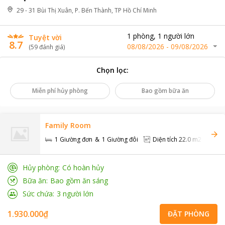
29 - 31 Bùi Thị Xuân, P. Bến Thành, TP Hồ Chí Minh
1
phòng
,
1
người lớn
Tuyệt vời
8.7
08/08/2026
-
09/08/2026
(
59
đánh giá
)
Chọn lọc
:
Miễn phí hủy phòng
Bao gồm bữa ăn
Family Room
1 Giường đơn
1 Giường đôi
Diện tích
22.0 m2
Đi
Hủy phòng
Có hoàn hủy
Bữa ăn
Bao gồm ăn sáng
Sức chứa
3
người lớn
1.930.000₫
ĐẶT PHÒNG