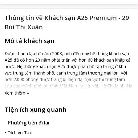
Thông tin về
Khách sạn A25 Premium - 29
Bùi Thị Xuân
Mô tả khách sạn
Được thành lập từ năm 2003, tính đến nay hệ thống khách sạn
A25 đã có hơn 20 năm phát triển với hơn 60 khách sạn khắp cả
nước. Hệ thống khách sạn A25 được phân bố tập trung ở khu
vực trung tâm thành phố, cạnh trung tâm thương mại lớn. Với
hơn 2.000 phòng được trang bị hiện đại tọa lạc tại trung tâm
của các thành phố lớn nhất Việt Nam là Hà Nội, Hồ Chí Minh, Hạ
Long, Đà Nẵng, Đà Lạt.... Mọi phòng nghỉ thuộc chuỗi khách sạn
Xem thêm
A25 đều được trang bị những vật dụng thiết yếu và tiện nghi
như tủ lạnh nhỏ, máy lạnh, quạt máy, sữa tắm, dầu gội, sữa rửa
Tiện ích xung quanh
mặt, kem đánh răng, bàn chải đánh răng, dao cạo râu, mũ trùm
tắm, máy sấy tóc, lược, kim chỉ, bấm móng tay... để Quý khách
Phương tiện đi lại
có thể tận hưởng kỳ nghỉ trọn vẹn như đang chính trong ngôi
nhà của mình Hệ thống khách sạn A25 - sự lựa chọn hoàn hảo
•
Dịch vụ Taxi
cho chuyến đi của bạn