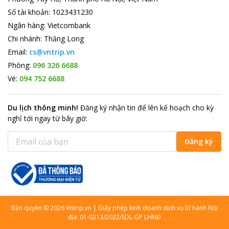
Số tài khoản
:
1023431230
Ngân hàng
:
Vietcombank
Chi nhánh
:
Thăng Long
Email:
cs@vntrip.vn
Phòng:
096 326 6688
Vé:
094 752 6688
Du lịch thông minh
!
Đăng ký nhận tin để lên kế hoạch cho kỳ
nghỉ tới ngay từ bây giờ
:
Đăng ký
Bản quyền
©
2026
Vntrip.vn
|
Giấy phép kinh doanh dịch vụ lữ hành Nội
địa: 01-0213/2022/SDL-GP LHNĐ