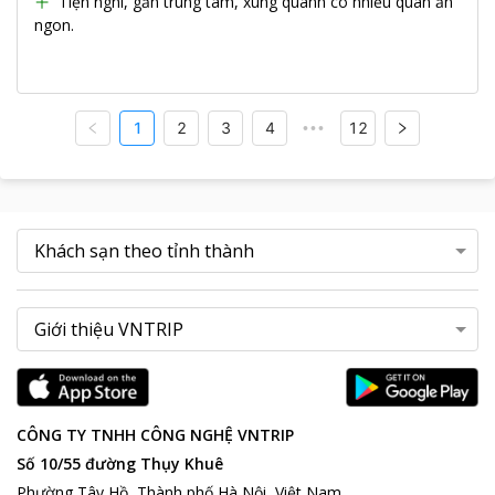
Tiện nghi, gần trung tâm, xung quanh có nhiều quán ăn
ngon.
1
2
3
4
12
•••
CÔNG TY TNHH CÔNG NGHỆ VNTRIP
Số 10/55 đường Thụy Khuê
Phường Tây Hồ, Thành phố Hà Nội, Việt Nam