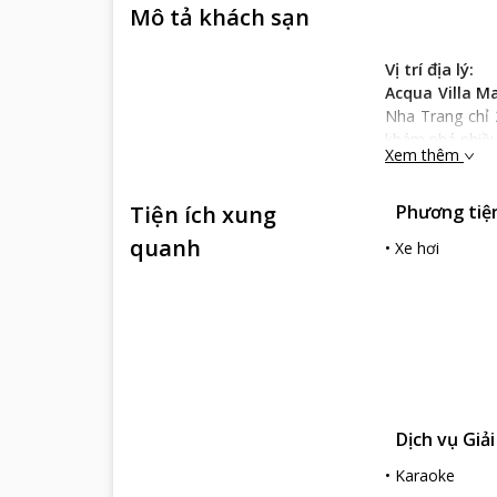
Mô tả khách sạn
Vị trí địa lý:
Acqua Villa M
Nha Trang chỉ 
khám phá nhiều
Xem thêm
Đặc điểm khá
Acqua Villa M
Tiện ích xung
Phương tiện 
màu xám trang 
cảm nhận được 
quanh
•
Xe hơi
Từng chi tiết 
thống nhiều bi
trang bị nội th
nóng lạnh, bồn 
Dịch vụ khách
Acqua Villa M
vườn và bể bơi 
Dịch vụ Giải
trọng với những
Nghỉ ngơi tại 
•
Karaoke
vật dụng nướng 