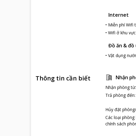
Acqua Villa M
cho thuê xe hơi
Internet
Quầy lễ tân trự
•
Miễn phí Wifi
thận chắc chắn 
•
Wifi ở khu vự
Những điểm du
Bãi biển Nha 
Đồ ăn & đồ
Chỉ trong bán 
•
Vật dụng nư
nước xanh và tr
có những phút 
trên biển kì th
Thông tin cần biết
Nhận ph
Nhận phòng từ
Trả phòng đến
Hủy đặt phòng/
Các loại phòng
chính sách phòn