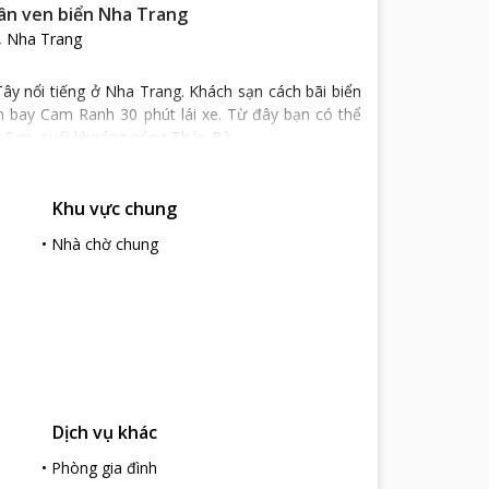
ân ven biển Nha Trang
, Nha Trang
Tây nổi tiếng ở Nha Trang. Khách sạn cách bãi biển
n bay Cam Ranh 30 phút lái xe. Từ đây bạn có thể
ng Sơn, suối khoáng nóng Tháp Bà…
ật trong khu vực. Mỗi biệt thự tại đây đều được sơn
Khu vực chung
g và cả khung cảnh thành phố xinh đẹp. Bạn có thể
•
Nhà chờ chung
.
Acqua Villa Managed by Alternaty
bao gồm hệ
 biệt thự hướng biển. Các biệt thự đều được được
 truyền hình cáp, wifi, minibar… Phòng tắm riêng có
u chuẩn 4.5 sao. Mỗi biệt thự tại đây đều có sân
 bếp, khu tiếp khách được thiết kế thanh lịch, sang
Dịch vụ khác
hức các bữa tiệc nướng BBQ ngoài trời nhờ vào các
•
Phòng gia đình