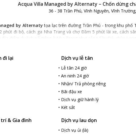
Acqua Villa Managed by Alternaty – Chốn dừng ch
36 - 38 Trần Phú, Vĩnh Nguyên, Vĩnh Trường
anaged by Alternaty
tọa lạc trên đường Trần Phú - trong khu phố 
2 phút đi bộ, cách ga Nha Trang và chợ Đầm 5 phút lái xe, cách sâ
 địa điểm du lịch nổi tiếng ở Nha Trang như: cảng Cầu Đá, chùa Lo
ch sạn:
anaged by Alternaty
là khu nghỉ dưỡng sang trọng, hiện đại, nổi b
đi lại
Dịch vụ lễ tân
nhã. Từ biệt thự nhìn ra, bạn có thể ngắm nhìn được biển Nha Tran
luồng gió và cả vị mặn mòi của biển.
•
Lễ tân 24 giờ
trong mỗi biệt thự được lựa chọn kỹ lưỡng tạo nên tổng thể hài hòa
•
An ninh 24 giờ
ệt thự 4 phòng ngủ, biệt thự 3 phòng ngủ, biệt thự 2 phòng ngủ và
•
Nhận/ Trả phòng riêng
ất và tiện nghi hiện đại như: hệ thống điều hòa nhiệt độ, ti vi LCD,
•
Bãi đậu xe
tắm hoặc vòi sen, miễn phí vật dụng vệ sinh cá nhân cho bạn.
•
Dịch vụ giữ hành lý
 sạn:
anaged by Alternaty
mang tới cho du khách những biệt thự đạt tiê
•
Két sắt
ngoài trời riêng biệt. Trong mỗi biệt thự, ngoài phòng ngủ còn có khu
 trí & Gia đình
Dịch vụ lau dọn
 tiện nghi cao cấp nhất.
đây, du khách có thể tận hưởng dịch vụ massage thư giãn hoặc tổ c
•
Dịch vụ ủi (là)
có sẵn của biệt thự.