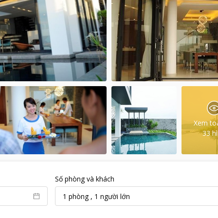
Xem to
33
h
Số phòng và khách
1
phòng
,
1
người lớn