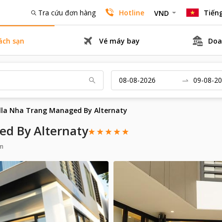
Tra cứu đơn hàng
Hotline
Tiếng
VND
ách sạn
Vé máy bay
Doa
lla Nha Trang Managed By Alternaty
ed By Alternaty
am