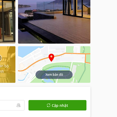
àn bộ
ình
Xem bản đồ
Cập nhật