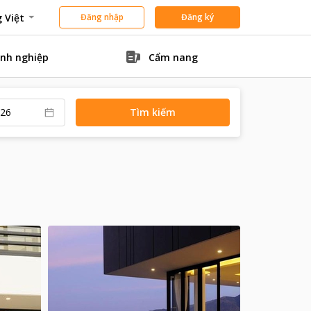
 Việt
Đăng nhập
Đăng ký
nh nghiệp
Cẩm nang
Tìm kiếm