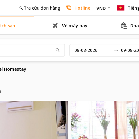
Tra cứu đơn hàng
Hotline
Tiếng
VND
ách sạn
Vé máy bay
Doa
vel Homestay
i