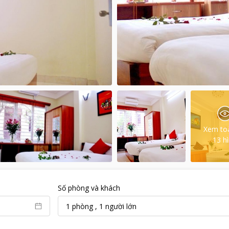
Xem to
13
h
Số phòng và khách
1
phòng
,
1
người lớn