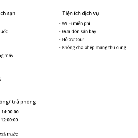
ách sạn
Tiện ích dịch vụ
•
Wi-Fi miễn phí
huốc
•
Đưa đón sân bay
•
Hỗ trợ tour
•
Không cho phép mang thú cưng
ng máy
ý
òng/ trả phòng
:
14:00:00
:
12:00:00
trả trước