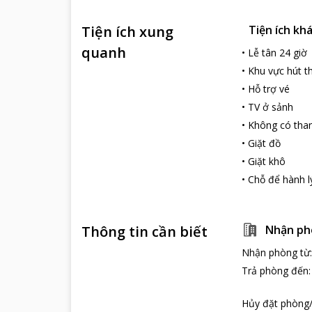
Tiện ích xung
Tiện ích kh
quanh
•
Lễ tân 24 giờ
•
Khu vực hút t
•
Hỗ trợ vé
•
TV ở sảnh
•
Không có tha
•
Giặt đồ
•
Giặt khô
•
Chỗ để hành l
Thông tin cần biết
Nhận ph
Nhận phòng từ
Trả phòng đến
Hủy đặt phòng/