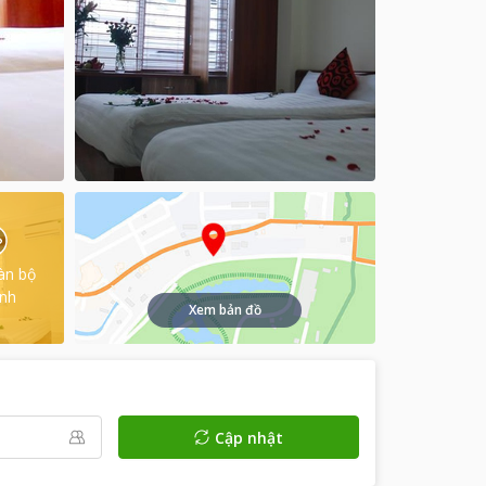
àn bộ
ình
Xem bản đồ
Cập nhật