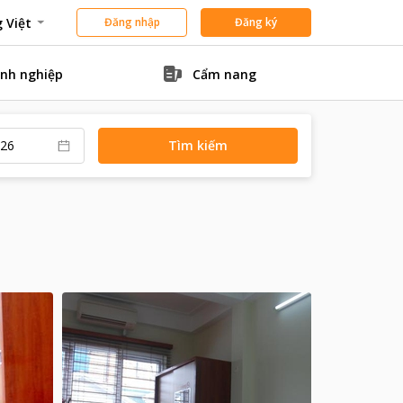
 Việt
Đăng nhập
Đăng ký
nh nghiệp
Cẩm nang
Tìm kiếm