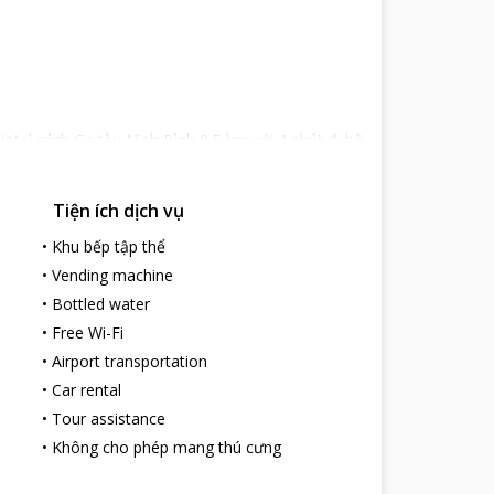
tel cách Ga tàu Ninh Bình 0,5 km với 4 phút đi bộ
km và cách khu du lịch sinh thái Tràng An 6 km.
Tiện ích dịch vụ
g trọng, lịch lãm. Tổng số 30 phòng nghỉ rộng rãi
 ngày, nội thất gỗ sang trọng cùng khung cảnh thành
•
Khu bếp tập thể
•
Vending machine
n, hấp dẫn trong nước và quốc tế cùng nhiều
•
Bottled water
ch nhận phòng và trả phòng nhanh gọn không
•
Free Wi-Fi
Nhân viên khách sạn được đào tạo chuyên
 khách. Khách sạn phù hợp với mọi du khách ở
•
Airport transportation
•
Car rental
•
Tour assistance
•
Không cho phép mang thú cưng