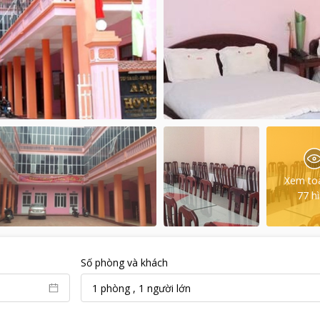
Xem to
77
h
Số phòng và khách
1
phòng
,
1
người lớn