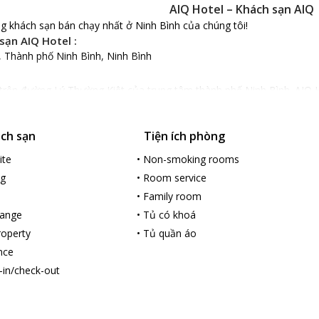
AIQ Hotel – Khách sạn AIQ
g khách sạn bán chạy nhất ở Ninh Bình của chúng tôi!
sạn AIQ Hotel :
, Thành phố Ninh Bình, Ninh Bình
trên đường Lý Thường Kiệt của trung tâm thành phố Ninh Bình. AIQ Ho
n,Khách sạn cũng cách hang Múa 4.7 km, cách Tam Cốc Bích Động 5.4 
ách sạn
Tiện ích phòng
hiết kế hoàn mĩ, hiện đại, gam màu hồng làm chủ đạo tôn thêm vẻ san
ầy đủ các thiết bị, đồ dùng tiện nghi trong sinh hoạt cuộc sống hàng
ite
•
Non-smoking rooms
ên bình.
ng
•
Room service
ống của AIQ Hotel có thực đơn phong phú với nhiều món ăn ngo
•
Family room
đa dạng cho du khách thoải mái lựa chọn thưởng thức. Du khá
hange
•
Tủ có khoá
 tại khu vực lễ tân luôn mở các giờ trong ngày của khách sạn. 
ản hứa hẹn sẽ đem lại sự hài lòng và chuyến đi đáng nhớ cho du
roperty
•
Tủ quần áo
nce
-in/check-out