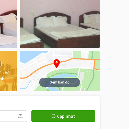
àn bộ
ình
Xem bản đồ
Cập nhật