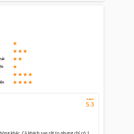
ẽ
mái
hi
iên
5.3
hòng khác. Cả khách sạn rất to nhưng chỉ có 1