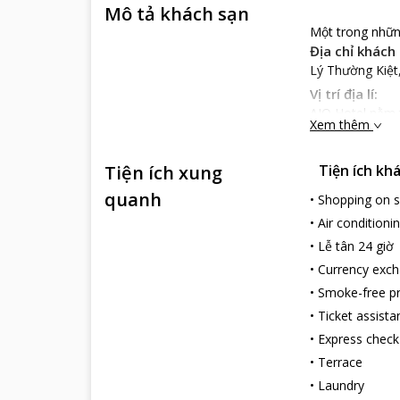
Mô tả khách sạn
Một trong nhữn
Địa chỉ khách 
Lý Thường Kiệt
Vị trí địa lí:
AIQ Hotel nằm 
Xem thêm
để về khách sạ
Nổi bật
Tiện ích xung
Tiện ích kh
AIQ Hotel với t
được trang bị đ
quanh
•
Shopping on s
phố Ninh Bình y
•
Air conditioni
Nhà hàng ăn u
•
Lễ tân 24 giờ
loại đồ uống 
•
Currency exc
mất thời gian
nghiệp, bài b
•
Smoke-free p
mọi lứa tuổi.
•
Ticket assista
•
Express check
•
Terrace
•
Laundry