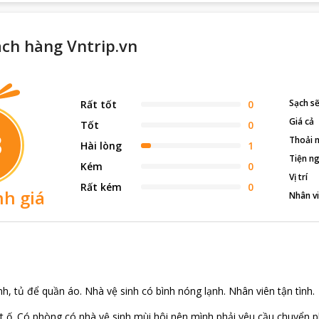
ch hàng Vntrip.vn
Sạch s
Rất tốt
0
Giá cả
Tốt
0
3
Thoải 
Hài lòng
1
Tiện ng
Kém
0
Vị trí
Rất kém
0
h giá
Nhân v
, tủ để quần áo. Nhà vệ sinh có bình nóng lạnh. Nhân viên tận tình.
t ố. Có phòng có nhà vệ sinh mùi hôi nên mình phải yêu cầu chuyển p