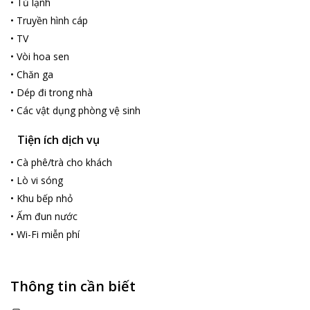
•
Tủ lạnh
•
Truyền hình cáp
•
TV
•
Vòi hoa sen
•
Chăn ga
•
Dép đi trong nhà
•
Các vật dụng phòng vệ sinh
Tiện ích dịch vụ
•
Cà phê/trà cho khách
•
Lò vi sóng
•
Khu bếp nhỏ
•
Ấm đun nước
•
Wi-Fi miễn phí
Thông tin cần biết