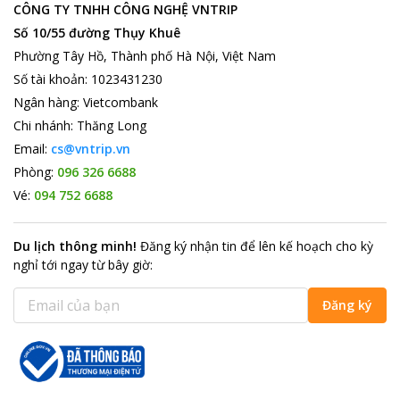
CÔNG TY TNHH CÔNG NGHỆ VNTRIP
Số 10/55 đường Thụy Khuê
Phường Tây Hồ, Thành phố Hà Nội, Việt Nam
Số tài khoản
:
1023431230
Ngân hàng
:
Vietcombank
Chi nhánh
:
Thăng Long
Email:
cs@vntrip.vn
Phòng:
096 326 6688
Vé:
094 752 6688
Du lịch thông minh
!
Đăng ký nhận tin để lên kế hoạch cho kỳ
nghỉ tới ngay từ bây giờ
:
Đăng ký