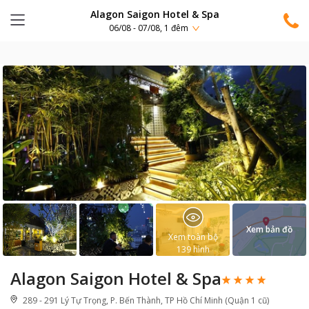
Alagon Saigon Hotel & Spa
06/08 - 07/08, 1 đêm
Xem bản đồ
Xem toàn bộ
139
hình
Alagon Saigon Hotel & Spa
289 - 291 Lý Tự Trọng, P. Bến Thành, TP Hồ Chí Minh (Quận 1 cũ)