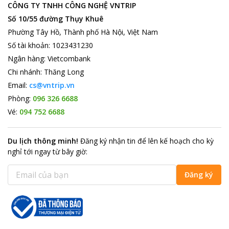
CÔNG TY TNHH CÔNG NGHỆ VNTRIP
bán tại chợ , du khách có thể chọn mua. Cách không xa khách
Số 10/55 đường Thụy Khuê
sạn với 0,4 km là Trung tâm thương mại Zen Plaza dành cho
những du khách là tín đồ thời trang với những mẫu thiết kế sành
Phường Tây Hồ, Thành phố Hà Nội, Việt Nam
điệu, thời thượng nhất trong nước.
Số tài khoản
:
1023431230
Alagon Hotel & Spa
nơi tuyệt vời cho du khách đến để nghỉ
Ngân hàng
:
Vietcombank
ngơi, thư giãn sau quãng thời gian làm việc mệt mỏi, khách sạn
Chi nhánh
:
Thăng Long
sẽ tạo nên những khoảnh khắc đáng nhớ cho du khách và người
Email:
cs@vntrip.vn
thân.
Phòng:
096 326 6688
Vé:
094 752 6688
Du lịch thông minh
!
Đăng ký nhận tin để lên kế hoạch cho kỳ
nghỉ tới ngay từ bây giờ
:
Đăng ký