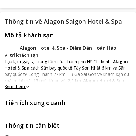
Thông tin về
Alagon Saigon Hotel & Spa
Mô tả khách sạn
Alagon Hotel & Spa - Điểm Đến Hoàn Hảo
Vị trí khách sạn
Tọa lạc ngay tại trung tâm của thành phố Hồ Chí Minh,
Alagon
Hotel & Spa
cách Sân bay quốc tế Tây Sơn Nhất 6 km và Sân
bay quốc tế Long Thành 27 km. Từ Ga Sài Gòn về khách sạn du
khách chỉ mất 15 phút lái xe với 2,5 km.
Alagon Hotel & Spa
Xem thêm
hứa hẹn là điểm nghỉ ngơi lí tưởng trong hành trình du lịch của
hành khách.
Đặc điểm khách sạn
Tiện ích xung quanh
Khách sạn được xây dựng với thiết kế hiện đại với tất cả 56
phòng nghỉ trang bị đầy đủ đồ dùng tiện nghi trong sinh hoạt
thường ngày. Với gam màu chủ đạo là đen, trắng làm đậm nét
Thông tin cần biết
sang trọng cho căn phòng. Sàn phòng có 2 loại: lát gỗ và ốp
gạch men trắng tùy theo sự lựa chọn của du khách. Các phòng