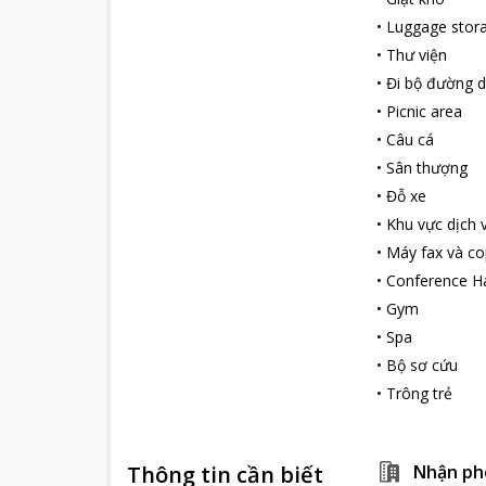
•
Luggage stor
•
Thư viện
•
Đi bộ đường d
•
Picnic area
•
Câu cá
•
Sân thượng
•
Đỗ xe
•
Khu vực dịch 
•
Máy fax và co
•
Conference Ha
•
Gym
•
Spa
•
Bộ sơ cứu
•
Trông trẻ
Thông tin cần biết
Nhận ph