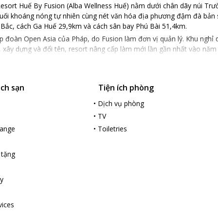
Resort Huế By Fusion (Alba Wellness Huế) nằm dưới chân dãy núi Trư
uối khoáng nóng tự nhiên cùng nét văn hóa địa phương đậm đà bản 
 Bắc, cách Ga Huế 29,9km và cách sân bay Phú Bài 51,4km.
p đoàn Open Asia của Pháp, do Fusion làm đơn vị quản lý. Khu nghỉ 
 xây dựng và đổi tên, resort nâng cấp làm mới lần gần nhất vào năm
ách sạn
Tiện ích phòng
•
Dịch vụ phòng
•
TV
hange
•
Toiletries
 tặng
y
vices