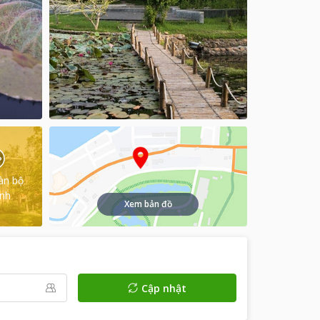
àn bộ
ình
Xem bản đồ
Cập nhật