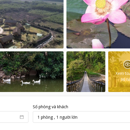
Xem to
96
h
Số phòng và khách
1
phòng
,
1
người lớn