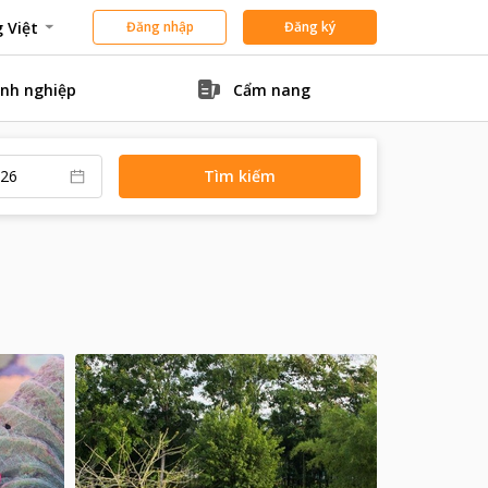
 Việt
Đăng nhập
Đăng ký
nh nghiệp
Cẩm nang
Tìm kiếm