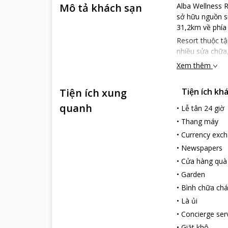
Mô tả khách sạn
Alba Wellness 
sở hữu nguồn s
31,2km về phía
Resort thuộc tậ
nhiều sửa chữa,
Xem thêm
Tiện ích xung
Tiện ích kh
quanh
•
Lễ tân 24 giờ
•
Thang máy
•
Currency exc
•
Newspapers
•
Cửa hàng quà
•
Garden
•
Bình chữa chá
•
Là ủi
•
Concierge ser
•
Giặt khô