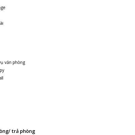
age
ài
vụ văn phòng
py
ll
òng/ trả phòng