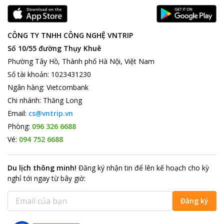
CÔNG TY TNHH CÔNG NGHỆ VNTRIP
Số 10/55 đường Thụy Khuê
Phường Tây Hồ, Thành phố Hà Nội, Việt Nam
Số tài khoản
:
1023431230
Ngân hàng
:
Vietcombank
Chi nhánh
:
Thăng Long
Email:
cs@vntrip.vn
Phòng:
096 326 6688
Vé:
094 752 6688
Du lịch thông minh
!
Đăng ký nhận tin để lên kế hoạch cho kỳ
nghỉ tới ngay từ bây giờ
:
Đăng ký