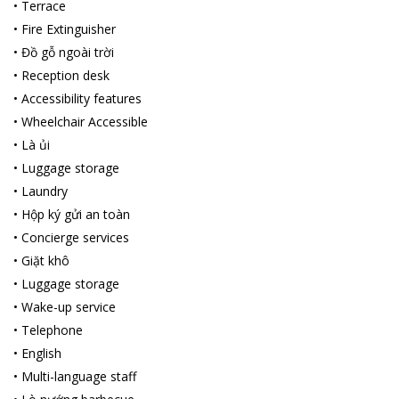
•
Terrace
•
Fire Extinguisher
•
Đồ gỗ ngoài trời
•
Reception desk
•
Accessibility features
•
Wheelchair Accessible
•
Là ủi
•
Luggage storage
•
Laundry
•
Hộp ký gửi an toàn
•
Concierge services
•
Giặt khô
•
Luggage storage
•
Wake-up service
•
Telephone
•
English
•
Multi-language staff