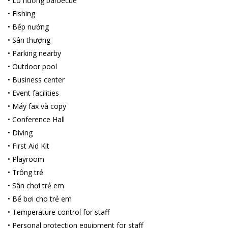
•
Lò nướng barbecue
•
Fishing
•
Bếp nướng
•
Sân thượng
•
Parking nearby
•
Outdoor pool
•
Business center
•
Event facilities
•
Máy fax và copy
•
Conference Hall
•
Diving
•
First Aid Kit
•
Playroom
•
Trông trẻ
•
Sân chơi trẻ em
•
Bể bơi cho trẻ em
•
Temperature control for staff
•
Personal protection equipment for staff