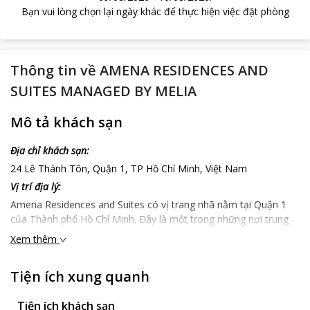
Bạn vui lòng chọn lại ngày khác để thực hiện việc đặt phòng
Thông tin về
AMENA RESIDENCES AND
SUITES MANAGED BY MELIA
Mô tả khách sạn
Địa chỉ khách sạn:
24 Lê Thánh Tôn, Quận 1, TP Hồ Chí Minh, Việt Nam
Vị trí địa lý:
Amena Residences and Suites có vị trang nhã nằm tại Quận 1
của Thành phố Hồ Chí Minh. Đây là một trong những nơi trung
tâm sầm uất, là lựa chọn tuyệt vời cho du khách thích hoạt động
Xem thêm
giải trí về đêm, mua sắm và bảo tàng. Amena Residences and
Suites nằm cách sân bay gần nhất là sân bay quốc tế Tân Sơn
Tiện ích xung quanh
Nhất 7 km
Đặc điểm khách sạn:
Tiện ích khách sạn