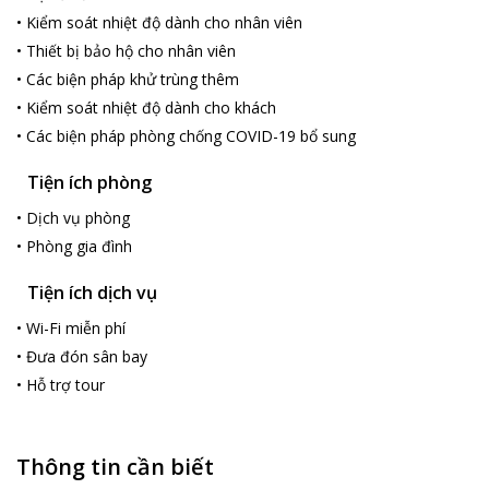
với các du khách châu Á, châu Âu và cả thực đơn chay cho
•
Kiểm soát nhiệt độ dành cho nhân viên
người theo đạo Hồi.
•
Thiết bị bảo hộ cho nhân viên
Những địa điểm du lịch hút khách gần khách sạn:
•
Các biện pháp khử trùng thêm
Nằm ở vị trí trung tâm, không khó để du khách có thể tiếp cận
•
Kiểm soát nhiệt độ dành cho khách
mọi địa điểm tham quan lí thú của thành phố. Amena
•
Các biện pháp phòng chống COVID-19 bổ sung
Residences and Suites cách trung tâm thương mại Vincom và
Nhà hát lớn thành phố 400 m. Du khách có thể dễ dàng tham
Tiện ích phòng
quan Nhà thờ Đức Bà, Dinh thống nhất và Bảo tàng chỉ với vài
bước chân từ Amena Residences and Suites. Đến với khách sạn,
•
Dịch vụ phòng
du khách sẽ được trải nghiệm không chỉ là sự sang trọng, đẳng
•
Phòng gia đình
cấp mà còn là sự tiện nghi mà Amena Residences and Suites
mang đến cho mỗi vị khách khi lưu trú tại đây.
Tiện ích dịch vụ
•
Wi-Fi miễn phí
•
Đưa đón sân bay
•
Hỗ trợ tour
Thông tin cần biết