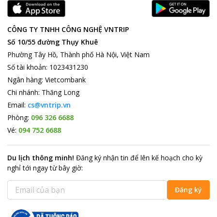
CÔNG TY TNHH CÔNG NGHỆ VNTRIP
Số 10/55 đường Thụy Khuê
Phường Tây Hồ, Thành phố Hà Nội, Việt Nam
Số tài khoản
:
1023431230
Ngân hàng
:
Vietcombank
Chi nhánh
:
Thăng Long
Email:
cs@vntrip.vn
Phòng:
096 326 6688
Vé:
094 752 6688
Du lịch thông minh
!
Đăng ký nhận tin để lên kế hoạch cho kỳ
nghỉ tới ngay từ bây giờ
:
Đăng ký