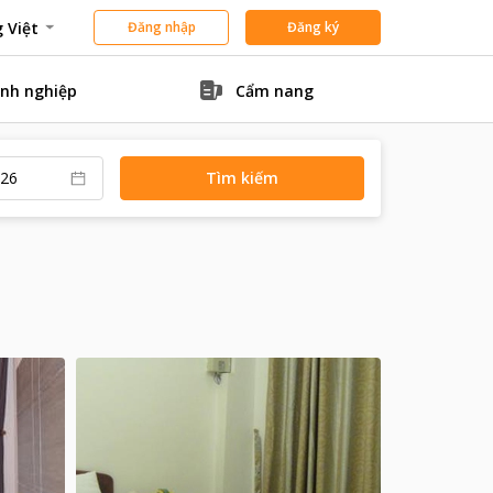
 Việt
Đăng nhập
Đăng ký
nh nghiệp
Cẩm nang
Tìm kiếm