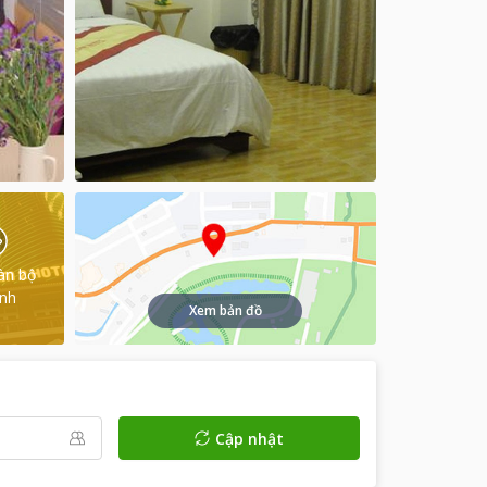
àn bộ
ình
Xem bản đồ
Cập nhật