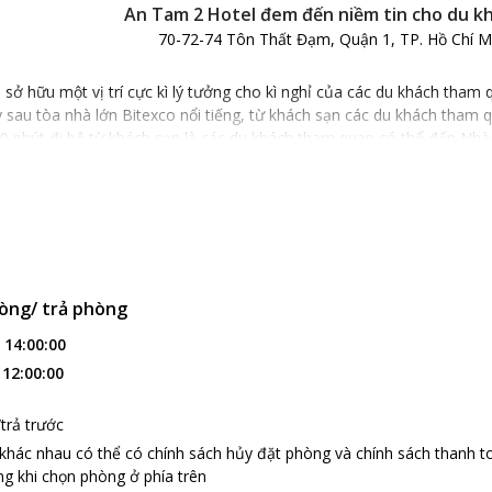
An Tam 2 Hotel đem đến niềm tin cho du k
70-72-74 Tôn Thất Đạm, Quận 1, TP. Hồ Chí M
sở hữu một vị trí cực kì lý tưởng cho kì nghỉ của các du khách tham
 sau tòa nhà lớn Bitexco nổi tiếng, từ khách sạn các du khách tham
0 phút đi bộ từ khách sạn là các du khách tham quan có thể đến Nhà
ưởng khác cho các du khách tham quan.
 từ
An Tam 2 Hotel
các du khách tham quan chỉ mất chừng 20 phút lái
 lợi cho việc di chuyển của các du khách tham quan khi đến thành phố
 An Tam 2 Hotel
n 2 sao với 20 phòng nghỉ tiện nghi,
An Tam 2 Hotel
sẽ mang đến cho
òng/ trả phòng
 của khách sạn đều được trang bị với máy lạnh, ti vi màn hình phẳng
ần thiết dành cho các du khách tham quan hoàn toàn miễn phí cho c
:
14:00:00
ụ hấp dẫn tại An Tam 2 Hotel
:
12:00:00
tel, các du khách tham quan có thể yêu cầu dịch vụ dọn phòng, dịch 
ho các du khách tham quan hoàn toàn miễn phí hoặc với một khoản ph
trả trước
tại
An Tam 2 Hotel
, các du khách tham quan sẽ phục vụ cho các du k
 khác nhau có thể có chính sách hủy đặt phòng và chính sách thanh t
 dịch vụ xông hơi, massage để mang đến cho các du khách tham quan
g khi chọn phòng ở phía trên