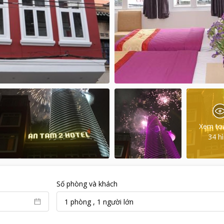
Xem to
34
h
Số phòng và khách
1
phòng
,
1
người lớn