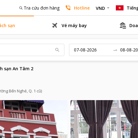
Tra cứu đơn hàng
Hotline
Tiếng
VND
ách sạn
Vé máy bay
Doa
h sạn An Tâm 2
ường Bến Nghé, Q. 1 cũ)