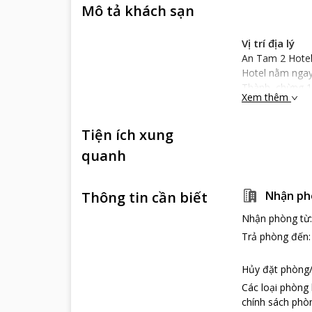
Mô tả khách sạn
Vị trí địa lý
An Tam 2 Hotel 
Hotel nằm ngay
Thành, chừng 1
Xem thêm
dừng chân lý t
Không chỉ vậy,
Tiện ích xung
Điều này rất có
quanh
Đặc điểm của
Là một khách sạ
nhất.
Thông tin cần biết
Nhận ph
Mỗi phòng nghỉ
dùng cá nhân c
Nhận phòng từ
Một số dịch v
Trả phòng đến
Tại An Tam 2 Ho
lịch hấp dẫn c
Hủy đặt phòng/
Không chỉ vậy, 
Các loại phòng
phòng cùng với
chính sách phòn