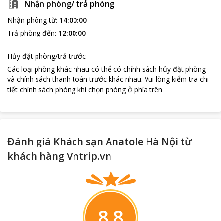
Nhận phòng/ trả phòng
Hoàn Kiếm. Sân bay gần nhất là sân bay quốc tế Nội Bài, nằm
trong bán kính 31 km từ khách sạn, và chỗ nghỉ cung cấp dịch
Nhận phòng từ
:
14:00:00
vụ đưa đón sân bay với một khoản phụ phí.
Trả phòng đến
:
12:00:00
Hủy đặt phòng/trả trước
Các loại phòng khác nhau có thể có chính sách hủy đặt phòng
và chính sách thanh toán trước khác nhau
.
Vui lòng kiểm tra chi
tiết chính sách phòng khi chọn phòng ở phía trên
Đánh giá Khách sạn Anatole Hà Nội từ
khách hàng Vntrip.vn
8.8