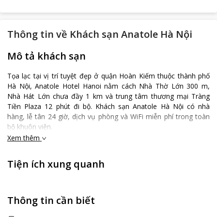
Thông tin về
Khách sạn Anatole Hà Nội
Mô tả khách sạn
Tọa lạc tại vị trí tuyệt đẹp ở quận Hoàn Kiếm thuộc thành phố
Hà Nội, Anatole Hotel Hanoi nằm cách Nhà Thờ Lớn 300 m,
Nhà Hát Lớn chưa đầy 1 km và trung tâm thương mại Tràng
Tiền Plaza 12 phút đi bộ. Khách sạn Anatole Hà Nội có nhà
hàng, lễ tân 24 giờ, dịch vụ phòng và WiFi miễn phí trong toàn
bộ khuôn viên.
Xem thêm
Tất cả phòng nghỉ tại khách sạn đều được trang bị máy điều
hòa, truyền hình cáp màn hình phẳng, ấm đun nước, bể sục,
máy sấy tóc và bàn làm việc. Mỗi phòng còn có tủ để quần áo
Tiện ích xung quanh
và phòng tắm riêng. Khách sạn cung cấp phòng gia đình.
Khách sạn có đủ loại tiện nghi chăm sóc sức khỏe bao gồm bể
sục và phòng xông hơi khô.
Thông tin cần biết
Các điểm tham quan nổi tiếng gần Anatole Hotel Hanoi bao
gồm Nhà hát múa rối nước Thăng Long, Chợ Đồng Xuân và Hồ