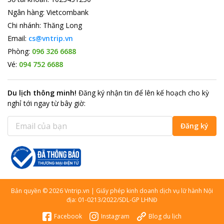
Ngân hàng
:
Vietcombank
Chi nhánh
:
Thăng Long
Email:
cs@vntrip.vn
Phòng:
096 326 6688
Vé:
094 752 6688
Du lịch thông minh
!
Đăng ký nhận tin để lên kế hoạch cho kỳ
nghỉ tới ngay từ bây giờ
:
Đăng ký
Bản quyền
©
2026
Vntrip.vn
|
Giấy phép kinh doanh dịch vụ lữ hành Nội
địa: 01-0213/2022/SDL-GP LHNĐ
Facebook
Instagram
Blog du lịch