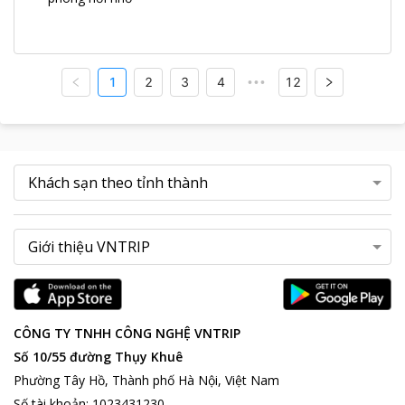
1
2
3
4
12
•••
CÔNG TY TNHH CÔNG NGHỆ VNTRIP
Số 10/55 đường Thụy Khuê
Phường Tây Hồ, Thành phố Hà Nội, Việt Nam
Số tài khoản
:
1023431230