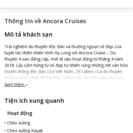
Thông tin về
Ancora Cruises
Mô tả khách sạn
Trải nghiệm du thuyền độc đáo và thưởng ngoạn vẻ đẹp của
tuyệt tác thiên nhiên Vịnh Hạ Long với Ancora Cruise – Du
thuyền 4 sao đẳng cấp, mới đi vào hoạt động từ tháng 4 năm
2018. Lấy cảm hứng từ vẻ đẹp tự nhiên cùng những nét văn hóa
truyền thống độc đáo của Việt Nam, 24 cabins của du thuyền
Ancora được thiết kế hài hòa, tinh tế với các tiện nghi và trang
thiết bị cao cấp. Nhà hàng và Bar với sức chứa 48 người, là nơi
Xem thêm
mà du khách được thưởng thức các bữa ăn ngon miệng với
menu đa dạng theo phong cách Âu – Á. Kết hợp với dịch vụ
Tiện ích xung quanh
chuyên nghiệp, tận tâm của đội ngũ nhân viên nhiều năm kinh
nghiệm, du thuyền Ancora sẽ mang đến cho du khách một trải
Hoạt động
nghiệm đáng nhớ trên Vịnh Hạ Long – kỳ quan thiên nhiên của
thế giới. Với hành trình 2 ngày 1 đêm hay 3 ngày 2 đêm trên du
•
Chèo xuồng
thuyền Ancora, du khách sẽ có cơ hội chiêm ngưỡng, hòa mình
•
Chèo xuồng Kayak