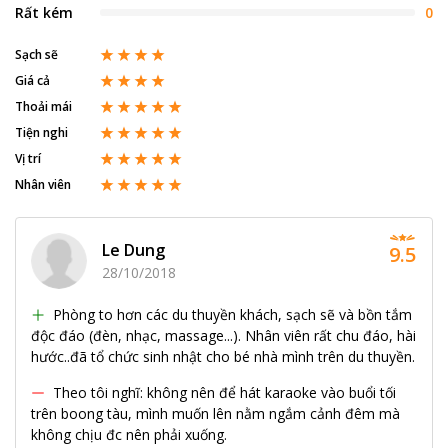
Rất kém
0
Sạch sẽ
Giá cả
Thoải mái
Tiện nghi
Vị trí
Nhân viên
Le Dung
9.5
28/10/2018
Phòng to hơn các du thuyền khách, sạch sẽ và bồn tắm
độc đáo (đèn, nhạc, massage...). Nhân viên rất chu đáo, hài
hước..đã tổ chức sinh nhật cho bé nhà mình trên du thuyền.
Theo tôi nghĩ: không nên để hát karaoke vào buổi tối
trên boong tàu, mình muốn lên nằm ngắm cảnh đêm mà
không chịu đc nên phải xuống.