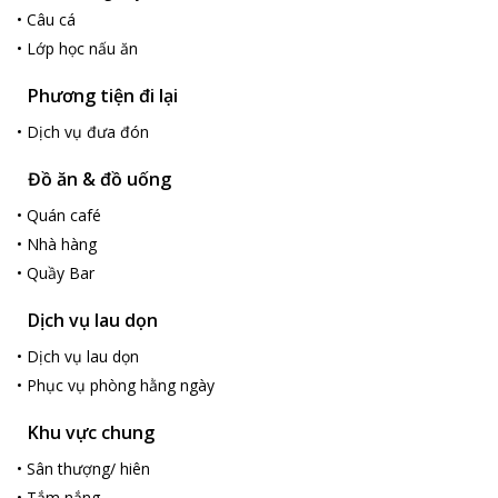
vào với cảnh sắc thiên nhiên hùng vĩ của vịnh Hạ Long, tham gia
•
Câu cá
các hoạt động như thăm hang, khám phá cuộc sống làng chài
•
Lớp học nấu ăn
bản địa và thỏa sức chèo kayaking trên vịnh. Để lại sau lưng
những lo âu, du khách sẽ đắm trìm vào giấc ngủ với những
Phương tiện đi lại
cabin tiện nghi giữa mênh mông biển trời.
•
Dịch vụ đưa đón
Đồ ăn & đồ uống
•
Quán café
•
Nhà hàng
•
Quầy Bar
Dịch vụ lau dọn
•
Dịch vụ lau dọn
•
Phục vụ phòng hằng ngày
Khu vực chung
•
Sân thượng/ hiên
•
Tắm nắng