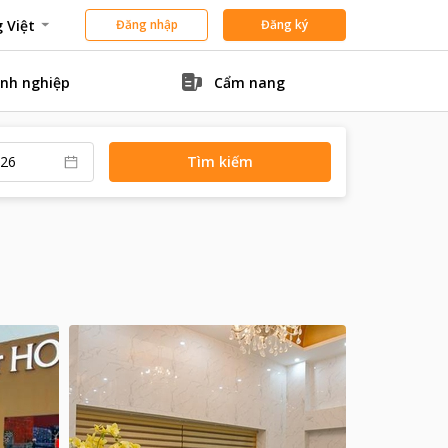
 Việt
Đăng nhập
Đăng ký
nh nghiệp
Cẩm nang
Tìm kiếm