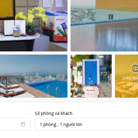
Xem to
73
h
Số phòng và khách
1
phòng
,
1
người lớn