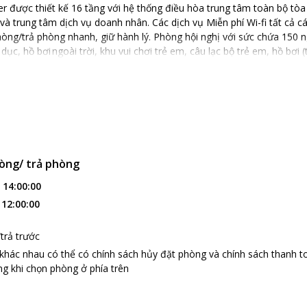
er được thiết kế 16 tầng với hệ thống điều hòa trung tâm toàn bộ t
í và trung tâm dịch vụ doanh nhân. Các dịch vụ Miễn phí Wi-fi tất cả c
òng/trả phòng nhanh, giữ hành lý. Phòng hội nghị với sức chứa 150 n
ục, hồ bơi ngoài trời, khu vui chơi trẻ em, câu lạc bộ trẻ em, hồ bơi (
òng/ trả phòng
:
14:00:00
:
12:00:00
trả trước
 khác nhau có thể có chính sách hủy đặt phòng và chính sách thanh t
g khi chọn phòng ở phía trên