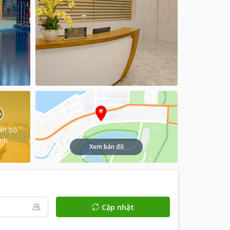
àn bộ
ình
Xem bản đồ
Cập nhật