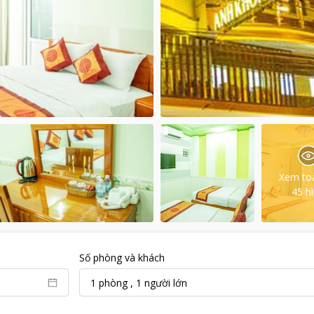
Xem to
45
h
Số phòng và khách
1
phòng
,
1
người lớn