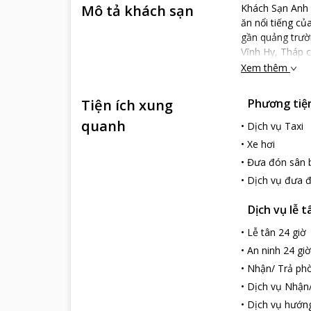
Mô tả khách sạn
Khách Sạn Anh 
ăn nổi tiếng củ
gần quảng trườn
Vĩnh Hy, Tháp 
Xem thêm
Tiện ích xung
Phương tiện 
quanh
•
Dịch vụ Taxi
•
Xe hơi
•
Đưa đón sân 
•
Dịch vụ đưa 
Dịch vụ lễ t
•
Lễ tân 24 giờ
•
An ninh 24 giờ
•
Nhận/ Trả phò
•
Dịch vụ Nhận
•
Dịch vụ hướn