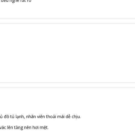
đều nghe rất rõ
 đồ tủ lạnh, nhân viên thoải mái dễ chịu.
vác lên tầng nên hơi mệt.