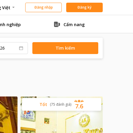
 Việt
Đăng nhập
Đăng ký
nh nghiệp
Cẩm nang
Tìm kiếm
Tốt
(
75
đánh giá
)
7.6