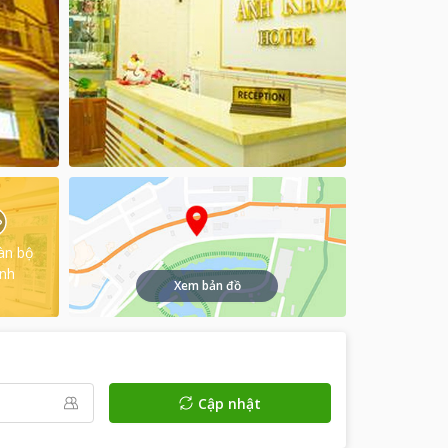
àn bộ
ình
Xem bản đồ
Cập nhật