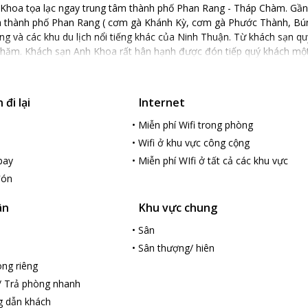
Khoa tọa lạc ngay trung tâm thành phố Phan Rang - Tháp Chàm. Gầ
a thành phố Phan Rang ( cơm gà Khánh Kỳ, cơm gà Phước Thành, Bún r
g và các khu du lịch nổi tiếng khác của Ninh Thuận. Từ khách sạn quý
chăm. Khách sạn Anh Khoa rất hân hạnh được đón tiếp quý khách một
đi lại
Internet
•
Miễn phí Wifi trong phòng
•
Wifi ở khu vực công cộng
bay
•
Miễn phí WIfi ở tất cả các khu vực
đón
ân
Khu vực chung
•
Sân
•
Sân thượng/ hiên
ng riêng
/ Trả phòng nhanh
g dẫn khách