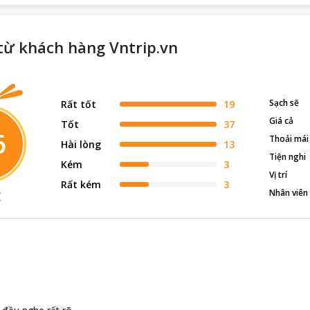
từ khách hàng Vntrip.vn
Sạch sẽ
Rất tốt
19
Giá cả
Tốt
37
6
Thoải mái
Hài lòng
13
Tiện nghi
Kém
3
Vị trí
Rất kém
3
t
Nhân viên