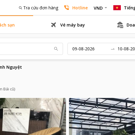
Tra cứu đơn hàng
Hotline
Tiếng
VND
ách sạn
Vé máy bay
Doa
Ánh Nguyệt
n Bái cũ)