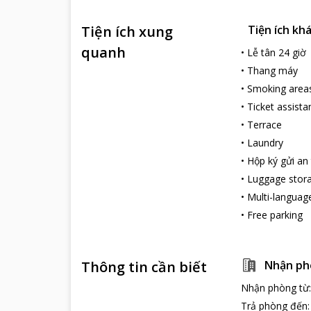
Tiện ích xung
Tiện ích kh
quanh
•
Lễ tân 24 giờ
•
Thang máy
•
Smoking area
•
Ticket assista
•
Terrace
•
Laundry
•
Hộp ký gửi an
•
Luggage stor
•
Multi-language
•
Free parking
Thông tin cần biết
Nhận ph
Nhận phòng từ
Trả phòng đến