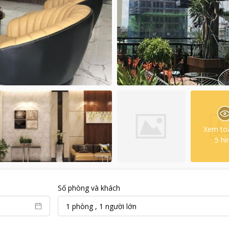
Xem to
5
hì
Số phòng và khách
1
phòng
,
1
người lớn