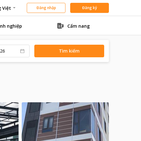
 Việt
Đăng nhập
Đăng ký
nh nghiệp
Cẩm nang
Tìm kiếm