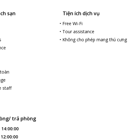
ách sạn
Tiện ích dịch vụ
•
Free Wi-Fi
•
Tour assistance
s
•
Không cho phép mang thú cưng
nce
 toàn
age
 staff
òng/ trả phòng
:
14:00:00
:
12:00:00