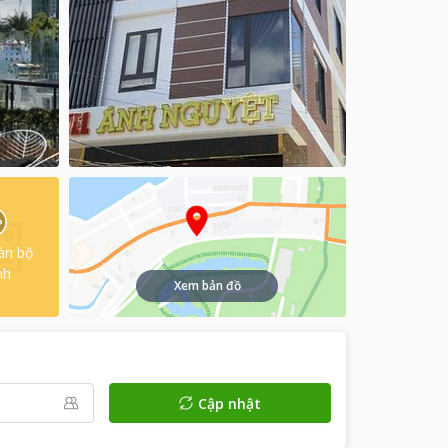
àn bộ
nh
Xem bản đồ
Cập nhật