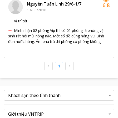
Nguyễn Tuấn Linh 29/6-1/7
6.8
tắm dài, làn cát trắng mịn, biển rộng, sóng lớn, bãi biển phẳng
13/08/2018
mịn. Biển ở đây không có đá ngầm, vô cùng an toàn. Bạn có
thể tắm biển, thăm quan và thưởng thức hải sản tươi ngon ngay
Vị trí tốt.
tại bãi biển.
Quảng trường Lam Sơn
Mình nhận 02 phòng Vip thì có 01 phòng là phòng vệ
Quảng trường cách khách sạn khoảng 1km. Đây là trung tâm
sinh rất hôi mùi nồng nặc. Một số đồ dùng hỏng VD Bình
văn hóa, vui chơi giải trí, tổ chức những sự kiện trọng đại của
đun nước hỏng. Ấm pha trà thì phòng có phòng không.
thành phố. Quảng trường Lam Sơn rộng đến 140.000 m2 với
cảnh quan, cây cối đẹp, có tượng đài, hồ nước, thảm cỏ... được
quy hoạch, tạo hình. Buổi tối bạn sẽ thấy ấn tượng với sự lung
linh, nhộn nhịp dưới ngàn ánh đèn ở đây.
1