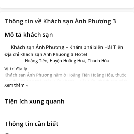
Thông tin về
Khách sạn Ánh Phương 3
Mô tả khách sạn
Khách sạn Ánh Phương – Khám phá biển Hải Tiến
Địa chỉ khách sạn Anh Phuong 3 Hotel
Hoằng Tiến, Huyện Hoằng Hoá, Thanh Hóa
Vị trí địa lý
Khách sạn Ánh Phương
nằm ở Hoằng Tiến Hoằng Hóa, thuộc
khu du lịch sinh thái biển Tiến Thanh – Hải Tiến. Khách sạn cách
Xem thêm
Hà Nội 150km về phía Nam, cách sân bay Thọ Xuân 35 phút lái
xe. Tại đây, bạn sẽ cảm nhận được vẻ đẹp nguyên sơ của biển
Tiện ích xung quanh
Hải Tiến cùng với không gian trong lành nhất. Với vị trí thuận lợi,
bạn dễ dàng đến các địa điểm du lịch nổi tiếng của thành phố
Thanh Hóa.
Đặc điểm khách sạn
Thông tin cần biết
Khách sạn Ánh Phương
có lối kiến trúc sang trọng, tích hợp
nhiều khu vui chơi giải trí, khu hội nghị, nhà hàng... mang lại sự