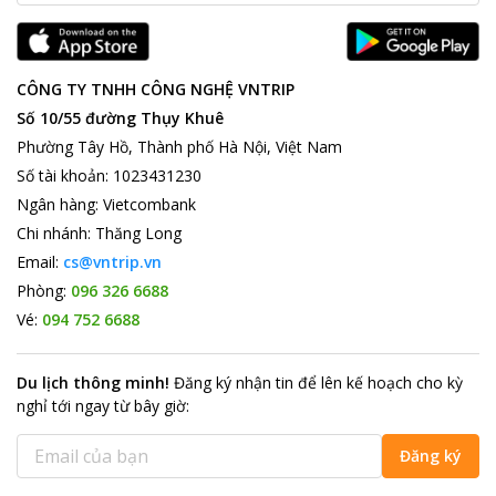
CÔNG TY TNHH CÔNG NGHỆ VNTRIP
Số 10/55 đường Thụy Khuê
Phường Tây Hồ, Thành phố Hà Nội, Việt Nam
Số tài khoản
:
1023431230
Ngân hàng
:
Vietcombank
Chi nhánh
:
Thăng Long
Email:
cs@vntrip.vn
Phòng:
096 326 6688
Vé:
094 752 6688
Du lịch thông minh
!
Đăng ký nhận tin để lên kế hoạch cho kỳ
nghỉ tới ngay từ bây giờ
:
Đăng ký