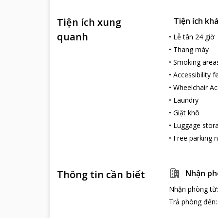
Tiện ích xung
Tiện ích kh
quanh
•
Lễ tân 24 giờ
•
Thang máy
•
Smoking area
•
Accessibility 
•
Wheelchair Ac
•
Laundry
•
Giặt khô
•
Luggage stor
•
Free parking 
Thông tin cần biết
Nhận ph
Nhận phòng từ
Trả phòng đến