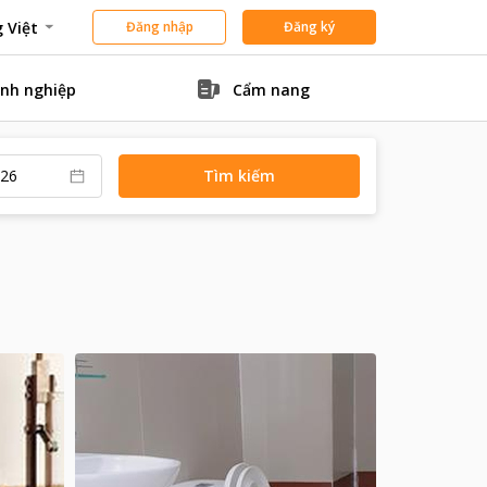
 Việt
Đăng nhập
Đăng ký
nh nghiệp
Cẩm nang
Tìm kiếm