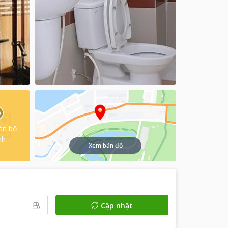
àn bộ
nh
Xem bản đồ
Cập nhật