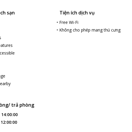
ách sạn
Tiện ích dịch vụ
•
Free Wi-Fi
•
Không cho phép mang thú cưng
s
features
cessible
age
nearby
òng/ trả phòng
:
14:00:00
:
12:00:00