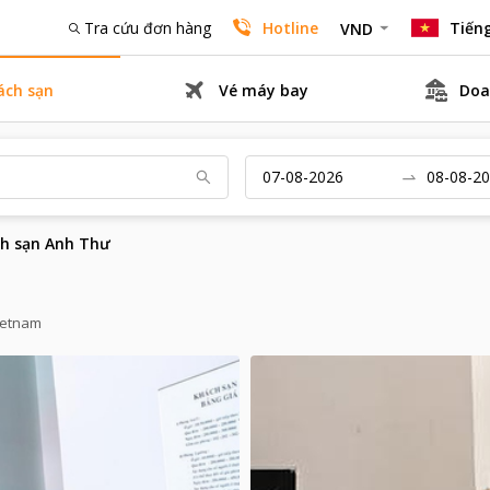
Tra cứu đơn hàng
Hotline
Tiếng
VND
ách sạn
Vé máy bay
Doa
h sạn Anh Thư
Vietnam