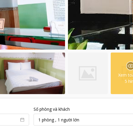
Xem to
5
hì
Số phòng và khách
1
phòng
,
1
người lớn