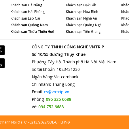
Khách sạn
Đà Nẵng
Khách sạn
Đắk Lắk
Khác
Khách sạn
Hải Phòng
Khách sạn
Hòa Bình
Khác
Khách sạn
Lào Cai
Khách sạn
Nghệ An
Khác
Khách sạn
Quảng Nam
Khách sạn
Quảng Ngãi
Khác
Khách sạn
Thừa Thiên Huế
Khách sạn
Tiền Giang
Khác
CÔNG TY TNHH CÔNG NGHỆ VNTRIP
Số 10/55 đường Thụy Khuê
Phường Tây Hồ, Thành phố Hà Nội, Việt Nam
Số tài khoản
:
1023431230
Ngân hàng
:
Vietcombank
Chi nhánh
:
Thăng Long
Email:
cs@vntrip.vn
Phòng:
096 326 6688
Vé:
094 752 6688
lữ hành Nội địa: 01-0213/2022/SDL-GP LHNĐ