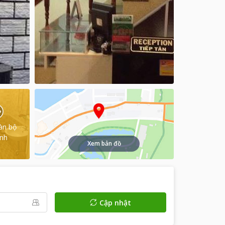
àn bộ
ình
Xem bản đồ
Cập nhật