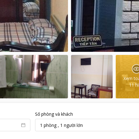
Xem to
11
h
Số phòng và khách
1
phòng
,
1
người lớn