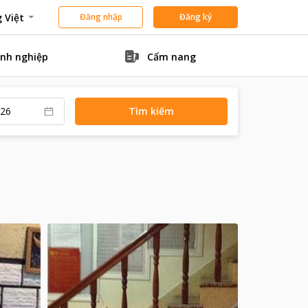
 Việt
Đăng nhập
Đăng ký
nh nghiệp
Cẩm nang
Tìm kiếm