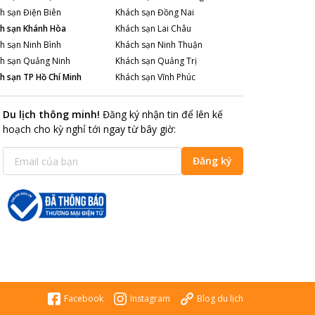
h sạn
Điện Biên
Khách sạn
Đồng Nai
h sạn
Khánh Hòa
Khách sạn
Lai Châu
h sạn
Ninh Bình
Khách sạn
Ninh Thuận
h sạn
Quảng Ninh
Khách sạn
Quảng Trị
h sạn
TP Hồ Chí Minh
Khách sạn
Vĩnh Phúc
Du lịch thông minh
!
Đăng ký nhận tin để lên kế
hoạch cho kỳ nghỉ tới ngay từ bây giờ
:
Đăng ký
Facebook
Instagram
Blog du lịch