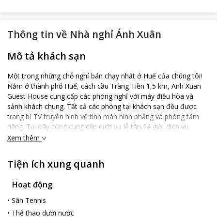
Thông tin về
Nhà nghỉ Ánh Xuân
Mô tả khách sạn
Một trong những chỗ nghỉ bán chạy nhất ở Huế của chúng tôi!
Nằm ở thành phố Huế, cách cầu Tràng Tiền 1,5 km, Anh Xuan
Guest House cung cấp các phòng nghỉ với máy điều hòa và
sảnh khách chung. Tất cả các phòng tại khách sạn đều được
trang bị TV truyền hình vệ tinh màn hình phẳng và phòng tắm
riêng. Tại đây cũng cung cấp dịch vụ lễ tân 24 giờ, dịch vụ
phòng và dịch vụ thu đổi ngoại tệ cho khách. Phòng nghỉ còn có
Xem thêm
tủ để quần áo. Khách lưu trú tại nhà khách có thể thưởng thức
bữa sáng kiểu Mỹ. Các điểm tham quan nổi tiếng gần chỗ nghỉ
Tiện ích xung quanh
gồm có Bảo tàng cổ vật cung đình Huế, Chợ Đông Ba và Nhà
thờ Phủ Cam. Sân bay gần nhất là sân bay Phú Bài, cách đó 15
Hoạt động
km, và chỗ nghỉ cung cấp dịch vụ đưa đón sân bay với một
khoản phụ phí.
•
Sân Tennis
•
Thể thao dưới nước