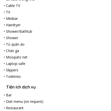
•
Cable TV
•
TV
•
Minibar
•
Hairdryer
•
Shower/Bathtub
•
Shower
•
Tủ quần áo
•
Chăn ga
•
Mosquito net
•
Laptop safe
•
Slippers
•
Toiletries
Tiện ích dịch vụ
•
Bar
•
Diet menu (on request)
•
Restaurant