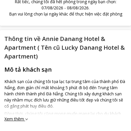
Rất tiếc, chúng tôi đã hết phòng trong ngày bạn chọn
:
07/08/2026
-
08/08/2026
.
Bạn vui lòng chọn lại ngày khác để thực hiện việc đặt phòng
Thông tin về
Annie Danang Hotel &
Apartment ( Tên cũ Lucky Danang Hotel &
Apartment)
Mô tả khách sạn
Khách sạn của chúng tôi tọa lạc tại trung tâm của thành phố Đà
Nẵng, đơn giản chỉ mất khoảng 5 phút đi bộ đến Trung tâm
hành chính thành phố Đà Nẵng. Chúng tôi xây dựng khách sạn
này nhằm mục đích lưu giữ những điều tốt đẹp và chúng tôi sẽ
cố gắng phát huy điều đó.
Đồng thời, chúng tôi cũng mong muốn mang lại cho du khách
Xem thêm
khoảng thời gian và không gian nghỉ ngơi thoải mái với thiết kế
phòng thanh lịch và tinh tế, không gian xanh tươi mát, hồ bơi