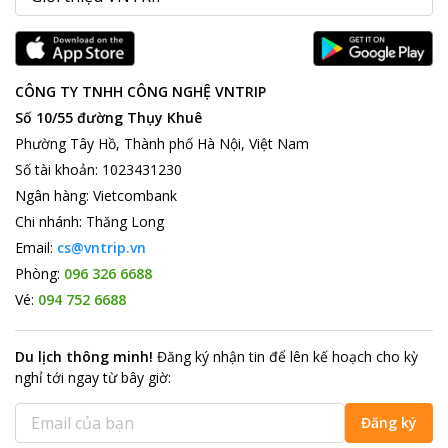
CÔNG TY TNHH CÔNG NGHỆ VNTRIP
Số 10/55 đường Thụy Khuê
Phường Tây Hồ, Thành phố Hà Nội, Việt Nam
Số tài khoản
:
1023431230
Ngân hàng
:
Vietcombank
Chi nhánh
:
Thăng Long
Email:
cs@vntrip.vn
Phòng:
096 326 6688
Vé:
094 752 6688
Du lịch thông minh
!
Đăng ký nhận tin để lên kế hoạch cho kỳ
nghỉ tới ngay từ bây giờ
:
Đăng ký