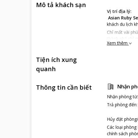
Mô tả khách sạn
Vị trí địa lý:
Asian Ruby Sel
khách du lịch 
Chỉ mất vài phú
thành phố chỉ m
Xem thêm
Không những vậ
hay đi bộ chừn
Tiện ích xung
Có thể nói
Asia
quanh
nhiệt này.
Đặc điểm khá
Asian Ruby Sel
Thông tin cần biết
Nhận ph
Vì vậy mà thu 
Nhận phòng từ
Mỗi phòng nghỉ 
Điểm đặc biệt 
Trả phòng đến
cá nhân được c
Dịch vụ khách
Hủy đặt phòng/
Tại
Asian Ruby 
Các loại phòng
vụ cơ bản nhất
chính sách phòn