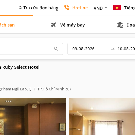
Tra cứu đơn hàng
Hotline
Tiếng
VND
ách sạn
Vé máy bay
Doa
n Ruby Select Hotel
(Phạm Ngũ Lão, Q. 1, TP.Hồ Chí Minh cũ)