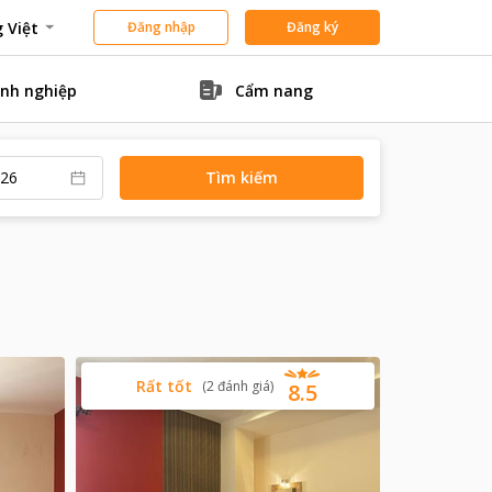
 Việt
Đăng nhập
Đăng ký
nh nghiệp
Cẩm nang
Tìm kiếm
Rất tốt
(
2
đánh giá
)
8.5