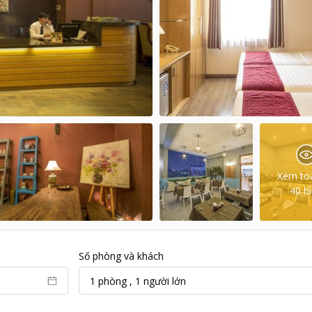
Xem to
40
h
Số phòng và khách
1
phòng
,
1
người lớn