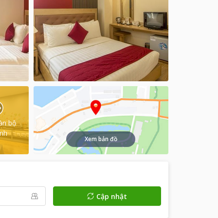
àn bộ
ình
Xem bản đồ
Cập nhật