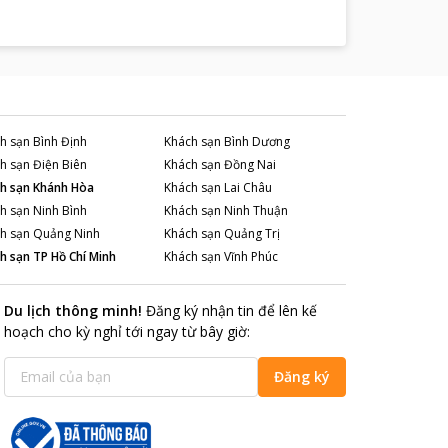
 nghỉ dưỡng tại
ATC – Côn Đảo Resort
khách lưu
khu di tích lịch sử nổi tiếng của Côn Đảo thì có
hách sạn chỉ 1km còn nghĩa trang Hàng Dương
h sạn
Bình Định
Khách sạn
Bình Dương
h sạn
Điện Biên
Khách sạn
Đồng Nai
h sạn
Khánh Hòa
Khách sạn
Lai Châu
h sạn
Ninh Bình
Khách sạn
Ninh Thuận
h sạn
Quảng Ninh
Khách sạn
Quảng Trị
h sạn
TP Hồ Chí Minh
Khách sạn
Vĩnh Phúc
Du lịch thông minh
!
Đăng ký nhận tin để lên kế
hoạch cho kỳ nghỉ tới ngay từ bây giờ
:
Đăng ký