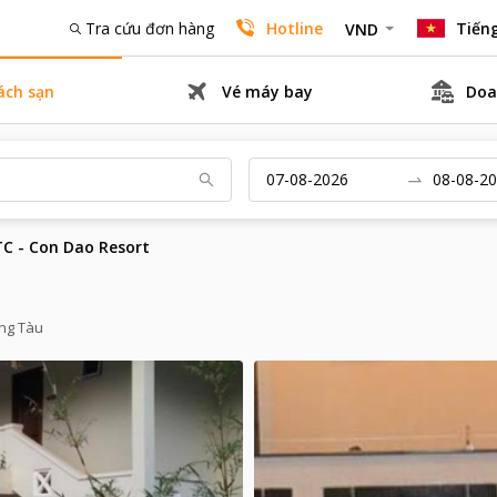
Tra cứu đơn hàng
Hotline
Tiếng
VND
ách sạn
Vé máy bay
Doa
C - Con Dao Resort
ũng Tàu