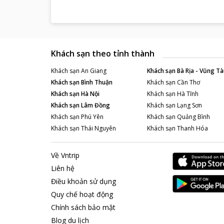
thư giản thoải 
Các điểm du l
Bãi biển của Cô
trú dễ dàng hòa
thể dễ dàng đó
Khách sạn theo tỉnh thành
cũng chỉ cách 
Khách sạn
An Giang
Khách sạn
Bà Rịa - Vũng Tà
Khách sạn
Bình Thuận
Khách sạn
Cần Thơ
Khách sạn
Hà Nội
Khách sạn
Hà Tĩnh
Khách sạn
Lâm Đồng
Khách sạn
Lạng Sơn
Khách sạn
Phú Yên
Khách sạn
Quảng Bình
Khách sạn
Thái Nguyên
Khách sạn
Thanh Hóa
Về Vntrip
Liên hệ
Điều khoản sử dụng
Quy chế hoạt động
Chính sách bảo mật
Blog du lịch