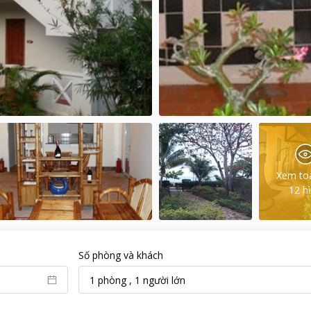
Xem to
12
h
Số phòng và khách
1
phòng
,
1
người lớn