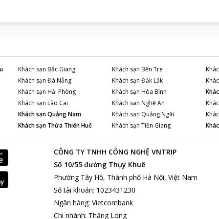
mái nhất.
ịch hút khách gần ATC - Con Dao Resort:
n Đảo luôn nổi tiếng với nét hoang sơ và đẹp dịu dàng của mình, khi
 mình vào dòng nước biển mát lạnh. Ngoài ra nếu muốn tham quan các 
n xe để tham quan. Nhà Tù Chuồng Cọp và bảo tang Côn Đảo cách k
1,8km.
u
Khách sạn
Bắc Giang
Khách sạn
Bến Tre
Khác
Khách sạn
Đà Nẵng
Khách sạn
Đắk Lắk
Khác
Khách sạn
Hải Phòng
Khách sạn
Hòa Bình
Khác
Khách sạn
Lào Cai
Khách sạn
Nghệ An
Khác
Khách sạn
Quảng Nam
Khách sạn
Quảng Ngãi
Khác
Khách sạn
Thừa Thiên Huế
Khách sạn
Tiền Giang
Khác
CÔNG TY TNHH CÔNG NGHỆ VNTRIP
Số 10/55 đường Thụy Khuê
Phường Tây Hồ, Thành phố Hà Nội, Việt Nam
Số tài khoản
:
1023431230
Ngân hàng
:
Vietcombank
Chi nhánh
:
Thăng Long