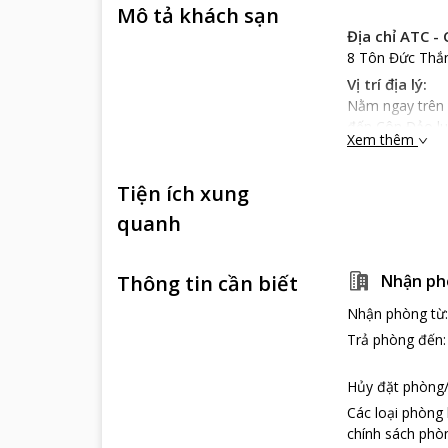
Mô tả khách sạn
Địa chỉ ATC -
8 Tôn Đức Thắn
Vị trí địa lý:
Nằm ngay trên
đến Côn Đảo luô
Xem thêm
Côn Sơn chỉ 13
di chuyển đến n
Tiện ích xung
Đặc điểm ATC
ATC – Côn Đả
quanh
bao bọc bởi ba 
có khu Dừa Xanh
Thông tin cần biết
Nhận ph
dãy nhà có phò
ty. Còn khu Poo
Nhận phòng từ
kế như không gi
Trả phòng đến
những đặc tính 
Dịch vụ ATC -
Hủy đặt phòng/
Nhân viên lễ t
các dịch vụ du 
Các loại phòng
đảm bảo khách 
chính sách phòn