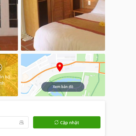
àn bộ
ình
Xem bản đồ
Cập nhật