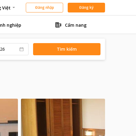
 Việt
Đăng nhập
Đăng ký
nh nghiệp
Cẩm nang
Tìm kiếm