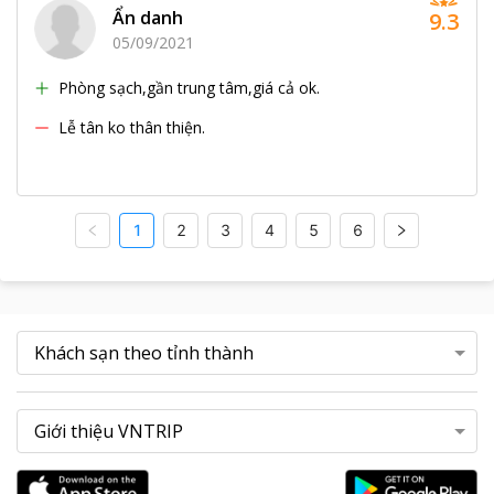
Ẩn danh
9.3
05/09/2021
Phòng sạch,gần trung tâm,giá cả ok.
Lễ tân ko thân thiện.
1
2
3
4
5
6