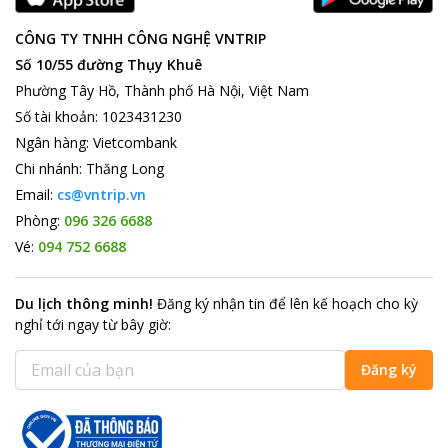
CÔNG TY TNHH CÔNG NGHỆ VNTRIP
Số 10/55 đường Thụy Khuê
Phường Tây Hồ, Thành phố Hà Nội, Việt Nam
Số tài khoản
:
1023431230
Ngân hàng
:
Vietcombank
Chi nhánh
:
Thăng Long
Email:
cs@vntrip.vn
Phòng:
096 326 6688
Vé:
094 752 6688
Du lịch thông minh
!
Đăng ký nhận tin để lên kế hoạch cho kỳ
nghỉ tới ngay từ bây giờ
:
Đăng ký