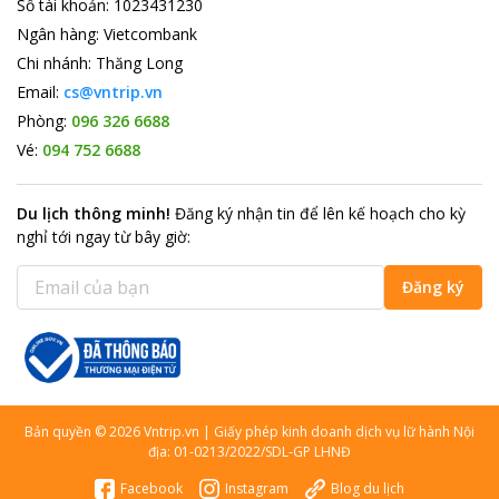
Số tài khoản
:
1023431230
Ngân hàng
:
Vietcombank
Chi nhánh
:
Thăng Long
Email:
cs@vntrip.vn
Phòng:
096 326 6688
Vé:
094 752 6688
Du lịch thông minh
!
Đăng ký nhận tin để lên kế hoạch cho kỳ
nghỉ tới ngay từ bây giờ
:
Đăng ký
Bản quyền
©
2026
Vntrip.vn
|
Giấy phép kinh doanh dịch vụ lữ hành Nội
địa: 01-0213/2022/SDL-GP LHNĐ
Facebook
Instagram
Blog du lịch