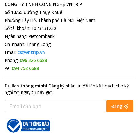
CÔNG TY TNHH CÔNG NGHỆ VNTRIP
Số 10/55 đường Thụy Khuê
Phường Tây Hồ, Thành phố Hà Nội, Việt Nam
Số tài khoản
:
1023431230
Ngân hàng
:
Vietcombank
Chi nhánh
:
Thăng Long
Email:
cs@vntrip.vn
Phòng:
096 326 6688
Vé:
094 752 6688
Du lịch thông minh
!
Đăng ký nhận tin để lên kế hoạch cho kỳ
nghỉ tới ngay từ bây giờ
:
Đăng ký