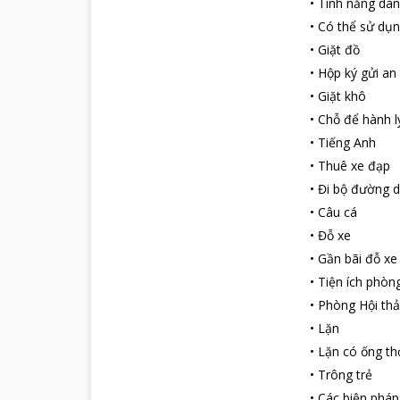
•
Tính năng dàn
•
Có thể sử dụn
•
Giặt đồ
•
Hộp ký gửi an
•
Giặt khô
•
Chỗ để hành l
•
Tiếng Anh
•
Thuê xe đạp
•
Đi bộ đường d
•
Câu cá
•
Đỗ xe
•
Gần bãi đỗ xe
•
Tiện ích phòn
•
Phòng Hội th
•
Lặn
•
Lặn có ống th
•
Trông trẻ
•
Các biện phá