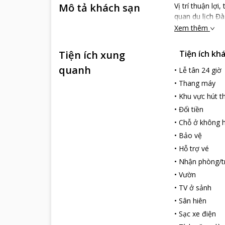
Mô tả khách sạn
Vị trí thuận lợ
quan du lịch Đ
Xem thêm
Tiện ích xung
Tiện ích kh
quanh
•
Lễ tân 24 giờ
•
Thang máy
•
Khu vực hút t
•
Đổi tiền
•
Chỗ ở không h
•
Bảo vệ
•
Hỗ trợ vé
•
Nhận phòng/t
•
Vườn
•
TV ở sảnh
•
Sân hiên
•
Sạc xe điện