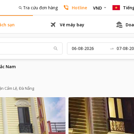
Tra cứu đơn hàng
Hotline
Tiếng
VND
ách sạn
Vé máy bay
Doa
Bắc Nam
ận Cẩm Lệ, Đà Nẵng