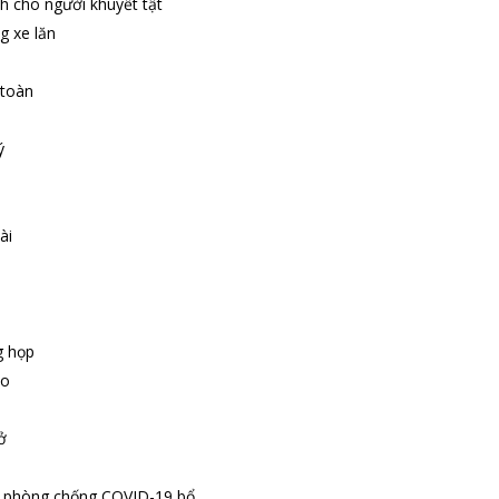
h cho người khuyết tật
g xe lăn
 toàn
ý
ài
g họp
ảo
ở
p phòng chống COVID-19 bổ