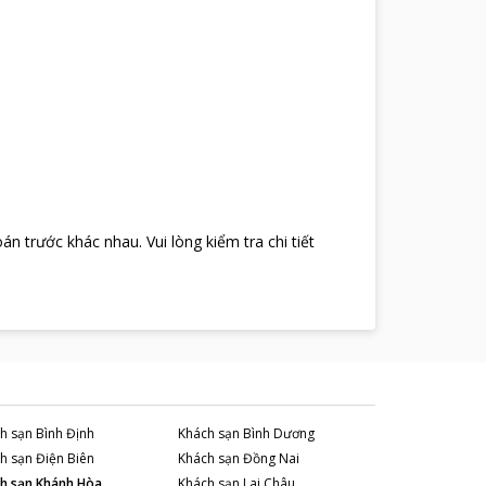
oán trước khác nhau
.
Vui lòng kiểm tra chi tiết
h sạn
Bình Định
Khách sạn
Bình Dương
h sạn
Điện Biên
Khách sạn
Đồng Nai
h sạn
Khánh Hòa
Khách sạn
Lai Châu