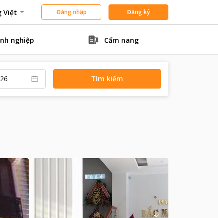
 Việt
Đăng nhập
Đăng ký
nh nghiệp
Cẩm nang
Tìm kiếm