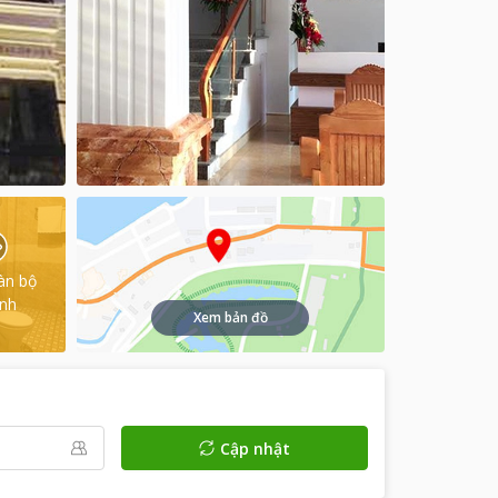
àn bộ
ình
Xem bản đồ
Cập nhật