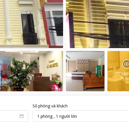
Xem to
75
h
Số phòng và khách
1
phòng
,
1
người lớn