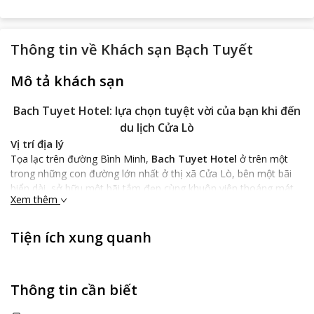
Thông tin về
Khách sạn Bạch Tuyết
Mô tả khách sạn
Bach Tuyet Hotel: lựa chọn tuyệt vời của bạn khi đến
du lịch Cửa Lò
Vị trí địa lý
Tọa lạc trên đường Bình Minh,
Bach Tuyet Hotel
ở trên một
trong những con đường lớn nhất ở thị xã Cửa Lò, bên một bãi
biển dài, sở hữu một bãi tắm đẹp cùng khuôn viên thoáng mát.
Xem thêm
Đây là khách sạn có vị trí cực kỳ thuận lợi cho dù khách du lịch
hay khách đi công tác đến vùng biển xinh đẹp này.
Tiện ích xung quanh
Đặc điểm khách sạn
Bach Tuyet Hotel
có kiến trúc đẹp, hiện đại theo tiêu chuẩn 2
sao gồm 4 tầng cao ráo, thoáng mát. Sảnh lễ tân rộng và thóng
gió, tạo ấn tượng cho du khách ngay từ khi du khách bước chân
Thông tin cần biết
vào khách sạn. Với 33 phòng diện tích rộng rãi từ 24 đến 28m2,
nội thất sang trọng và đầy đủ tiện nghi, khiến cho không gian