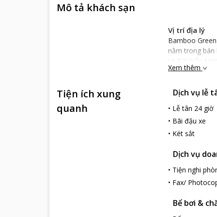
Mô tả khách sạn
Vị trí địa lý
Bamboo Green R
nằm trong bán 
và Bãi biển No
Xem thêm
Một điểm vô cùn
tế Đà Nẵng mất
Tiện ích xung
Dịch vụ lễ t
Đặc điểm của
quanh
Là một khách s
•
Lễ tân 24 giờ
Mỗi phòng ngh
•
Bãi đậu xe
Mỗi phòng tắm 
•
Két sắt
đươc cung cấp 
Một số dịch v
Dịch vụ do
Tại Bamboo Gre
•
Tiện nghi phò
tham quan. Và 
•
Fax/ Photoco
hay dịch vụ tổ 
Với trung tâm h
Bể bơi & ch
cho các kì ngh