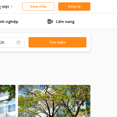
 Việt
Đăng nhập
Đăng ký
nh nghiệp
Cẩm nang
Tìm kiếm