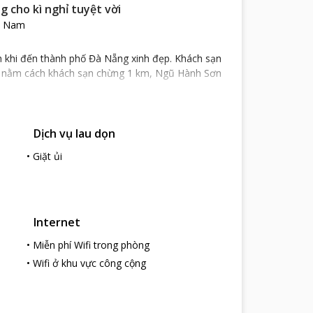
 cho kì nghỉ tuyệt vời
ệt Nam
n khi đến thành phố Đà Nẵng xinh đẹp. Khách sạn
g nằm cách khách sạn chừng 1 km, Ngũ Hành Sơn
 Nẵng chỉ mất chừng 2 km và để đến sân bay Quốc
Dịch vụ lau dọn
gồm 70 phòng nghỉ và khu vực quán bar, nhà hàng,…
•
Giặt ủi
yền hình cáp, tủ quần áo, khu vực tiếp khách riêng.
iết giúp cho các du khách tham quan mà hoàn toàn
Internet
ọi nhu cầu tùy theo mong muốn của các du khách
•
Miễn phí Wifi trong phòng
ụ ăn uống tại nhà hàng, quầy bar của khách sạn
•
Wifi ở khu vực công cộng
rside Hotel
không chỉ là điểm dừng chân lý tưởng
 quan.