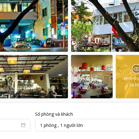
Xem to
36
h
Số phòng và khách
1
phòng
,
1
người lớn