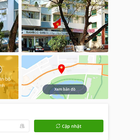
àn bộ
ình
Xem bản đồ
Cập nhật