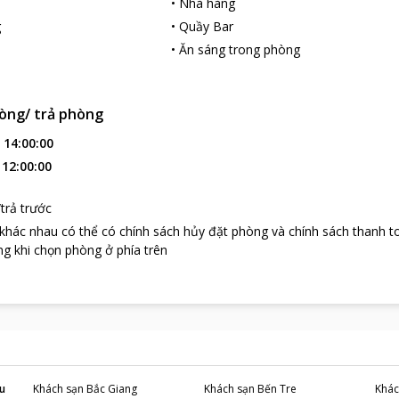
•
Nhà hàng
i nhà hàng thuộc tầng 5 của khách sạn, các du khách tham quan có 
ổi tiếng của châu Á và Châu Âu.
g
•
Quầy Bar
du lịch hấp dẫn quanh Bamboo Green Riverside Hotel
•
Ăn sáng trong phòng
tại Bamboo Green Riverside Hotel, các du khách tham quan có thể di
sông Hàn xinh đẹp nằm đối diện với chính khách sạn, Cù Lao Chàm vư
 hấp dẫn khác nữa..
òng/ trả phòng
iverside Hotel
sở hữu một vị trí lý tưởng cho kì nghỉ của các du khác
:
14:00:00
ựa chọn thông minh cho các du khách khi đến thành phố này.
:
12:00:00
trả trước
 khác nhau có thể có chính sách hủy đặt phòng và chính sách thanh t
g khi chọn phòng ở phía trên
u
Khách sạn
Bắc Giang
Khách sạn
Bến Tre
Khác