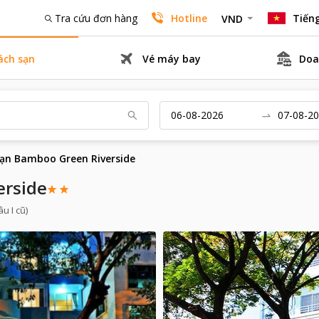
Tra cứu đơn hàng
Hotline
Tiếng
VND
ách sạn
Vé máy bay
Doa
ạn Bamboo Green Riverside
erside
u I cũ)