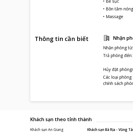
•
Bể sục
Bên cạnh đó tạ
những món ăn n
•
Bồn tắm nón
Một số điểm 
•
Massage
Khi dừng chân 
phố như: dòng 
nhiều điểm đến
Thông tin cần biết
Nhận ph
Bamboo Green R
Nhận phòng từ
vậy mà nó là l
Trả phòng đến
Hủy đặt phòng/
Các loại phòng
chính sách phòn
Khách sạn theo tỉnh thành
Khách sạn
An Giang
Khách sạn
Bà Rịa - Vũng Tà