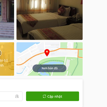
àn bộ
ình
Xem bản đồ
Cập nhật