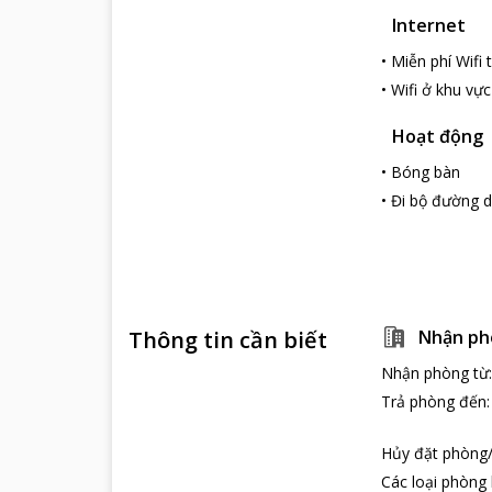
Khách sạn có hỗ
Internet
Quả thực,
Ban 
vụ cùng với cơ 
•
Miễn phí Wifi
Những điểm du
•
Wifi ở khu vự
Biển Nhật Lệ
Hoạt động
Biển Nhật Lệ nổ
là biển Nhật Lệ
•
Bóng bàn
nhâm nhi ly coc
•
Đi bộ đường d
Quảng Bình Qu
Đây là một tro
của thành Đồng
hào, ... Đến nă
xây dựng lại g
lại gần đúng nh
Thông tin cần biết
Nhận ph
Nhận phòng từ
Trả phòng đến
Hủy đặt phòng/
Các loại phòng