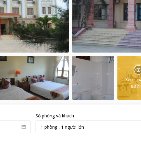
Xem to
88
h
Số phòng và khách
1
phòng
,
1
người lớn