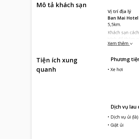
Mô tả khách sạn
Vị trí địa lý
Ban Mai Hotel
5,5km.
Khách sạn các
trình để thăm q
Xem thêm
vời và thuận lợi
Đặc điểm khá
Tiện ích xung
Phương tiện 
Ban Mai Hotel
quanh
Đến với
Ban Ma
•
Xe hơi
nhất. Bạn không
Dịch vụ khách
Ban Mai Hote
internet, tivi 
dụng vệ sinh cá
Dịch vụ lau
Khu ẩm thực vớ
•
Dịch vụ ủi (là)
uống, cocktail 
•
Giặt ủi
Khách sạn có bã
ánh sáng hiện đ