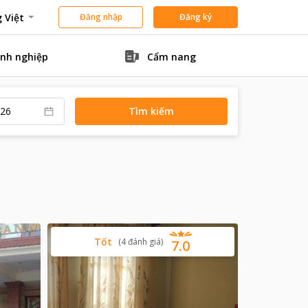
 Việt
Đăng nhập
Đăng ký
nh nghiệp
Cẩm nang
Tìm kiếm
Tốt
(
4
đánh giá
)
7.0