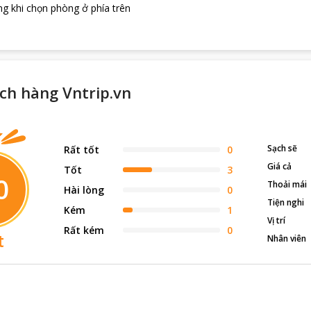
g khi chọn phòng ở phía trên
ch hàng Vntrip.vn
Sạch sẽ
Rất tốt
0
Giá cả
Tốt
3
0
Thoải mái
Hài lòng
0
Tiện nghi
Kém
1
Vị trí
Rất kém
0
t
Nhân viên