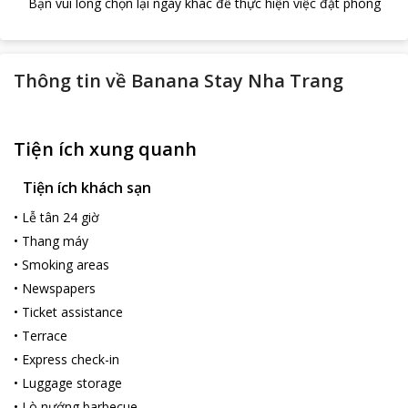
Bạn vui lòng chọn lại ngày khác để thực hiện việc đặt phòng
Thông tin về
Banana Stay Nha Trang
Tiện ích xung quanh
Tiện ích khách sạn
•
Lễ tân 24 giờ
•
Thang máy
•
Smoking areas
•
Newspapers
•
Ticket assistance
•
Terrace
•
Express check-in
•
Luggage storage
•
Lò nướng barbecue