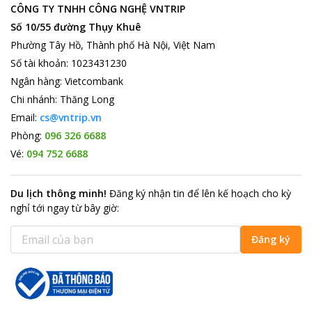
CÔNG TY TNHH CÔNG NGHỆ VNTRIP
Số 10/55 đường Thụy Khuê
Phường Tây Hồ, Thành phố Hà Nội, Việt Nam
Số tài khoản
:
1023431230
Ngân hàng
:
Vietcombank
Chi nhánh
:
Thăng Long
Email:
cs@vntrip.vn
Phòng:
096 326 6688
Vé:
094 752 6688
Du lịch thông minh
!
Đăng ký nhận tin để lên kế hoạch cho kỳ
nghỉ tới ngay từ bây giờ
:
Đăng ký