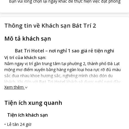
Bạn vui lòng chọn lại ngày khác để thực hiện việc đặt phòng
Thông tin về
Khách sạn Bát Trí 2
Mô tả khách sạn
Bat Tri Hotel – nơi nghỉ 1 sao giá rẻ tiện nghi
Vị trí của khách sạn:
Nằm ngay vị trí gần trung tâm tại phường 2, thành phố Đà Lạt
mộng mơ điểm xuyến bằng hàng ngàn loại hoa rực rỡ đủ màu
sắc đua nhau khoe hương sắc, nghiêng mình chào đón du
khách. Khi đến với
Bat Tri Hotel
khách sẽ được nghỉ ngơi đầy
Xem thêm
đủ thoải mái với giá cả rẻ nhất tiết kiệm mọi chi phí cho suốt
cuộc hành trình chuyến đi.
Điểm đặc trưng của khách sạn:
Tiện ích xung quanh
Bat Tri Hotel
có nhiều loại phòng nghỉ bình dân phù hợp nhu
cầu của khách đi theo đoàn, đi lẻ hoặc gia đình. Khác sạn đạt
Tiện ích khách sạn
tiêu chuẩn quốc tế 1 sao các phòng bố trí hài hòa, trang bị đầy
•
Lễ tân 24 giờ
đủ tiện nghi như: tivi kết nối truyền hình cáp, một số phòng có tủ