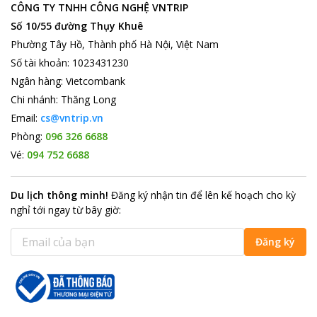
Hotel
CÔNG TY TNHH CÔNG NGHỆ VNTRIP
Quận 1 của thành phố Hồ Chí Minh là một trong những trung
Số 10/55 đường Thụy Khuê
tâm du lịch, mua sắm thu hút rất nhiều khách tham quan mỗi
Phường Tây Hồ, Thành phố Hà Nội, Việt Nam
năm với nhiều điểm du lịch hấp dẫn như: Chợ Bến Thành náo
nhiệt, độc đáo cả về kiến trúc và văn hóa của người Việt, Nhà
Số tài khoản
:
1023431230
hát Lớn thành phố, Nhà thờ Đức Bà, Dinh Độc Lập… cùng nhiều
Ngân hàng
:
Vietcombank
bảo tàng lớn lưu giữ những giá trị về văn hóa, lịch sử của cả dân
Chi nhánh
:
Thăng Long
tộc ta.
Email:
cs@vntrip.vn
Beautiful Saigon 2 Hotel
nằm ngay giữa trung tâm quận 1 của
Phòng:
096 326 6688
thành phố Hồ Chí Minh vì vậy mà rất tiện lợi cho việc tham quan
du lịch của các du khách vì vậy mà đây là lựa chọn tuyệt vời cho
Vé:
094 752 6688
các chuyến tham quan của bạn.
Du lịch thông minh
!
Đăng ký nhận tin để lên kế hoạch cho kỳ
nghỉ tới ngay từ bây giờ
:
Đăng ký