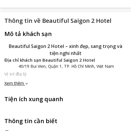
Thông tin về
Beautiful Saigon 2 Hotel
Mô tả khách sạn
Beautiful Saigon 2 Hotel – xinh đẹp, sang trọng và
tiện nghi nhất
Địa chỉ khách sạn Beautiful Saigon 2 Hotel
40/19 Bui Vien, Quận 1, TP. Hồ Chí Minh, Việt Nam
Vị trí địa lý
Nằm ngay giữa trung tâm quận 1 của thành phố Hồ Chí Minh,
Xem thêm
Beautiful Saigon 2 Hotel sẽ là lựa chọn tuyệt vời cho các du
khách thích tham quan, du lịch, mua sắm và thích được thưởng
Tiện ích xung quanh
thức những món ăn ngon.
Beautiful Saigon 2 Hotel
sở hữu một vị trí vô cùng thuận lợi,
khách sạn chỉ cách Bảo tàng Mỹ Thuật, chợ Bến Thành náo
nhiệt chừng 600m, Công viên tao Đàn cũng chỉ cách đó chừng
Thông tin cần biết
700m. Và đặc biệt, từ khách sạn để đến Sân bay quốc tế Tân
Sơn Nhất các du khách chỉ mất chừng 20 phút lái xe và đến nhà