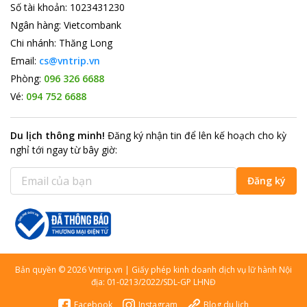
Số tài khoản
:
1023431230
Ngân hàng
:
Vietcombank
Chi nhánh
:
Thăng Long
Email:
cs@vntrip.vn
Phòng:
096 326 6688
Vé:
094 752 6688
Du lịch thông minh
!
Đăng ký nhận tin để lên kế hoạch cho kỳ
nghỉ tới ngay từ bây giờ
:
Đăng ký
Bản quyền
©
2026
Vntrip.vn
|
Giấy phép kinh doanh dịch vụ lữ hành Nội
địa: 01-0213/2022/SDL-GP LHNĐ
Facebook
Instagram
Blog du lịch