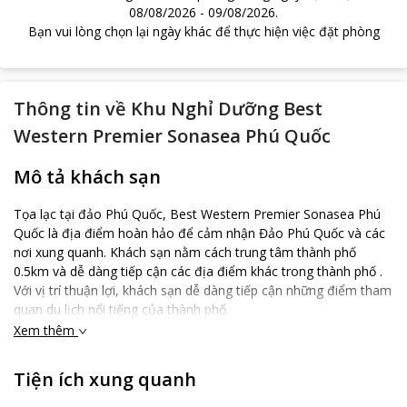
08/08/2026
-
09/08/2026
.
Bạn vui lòng chọn lại ngày khác để thực hiện việc đặt phòng
Thông tin về
Khu Nghỉ Dưỡng Best
Western Premier Sonasea Phú Quốc
Mô tả khách sạn
Tọa lạc tại đảo Phú Quốc, Best Western Premier Sonasea Phú
Quốc là địa điểm hoàn hảo để cảm nhận Đảo Phú Quốc và các
nơi xung quanh. Khách sạn nằm cách trung tâm thành phố
0.5km và dễ dàng tiếp cận các địa điểm khác trong thành phố .
Với vị trí thuận lợi, khách sạn dễ dàng tiếp cận những điểm tham
quan du lịch nổi tiếng của thành phố.
Xem thêm
Tận dụng vô số các dịch vụ và tiện nghi thượng hạng tại đảo
Phú Quốc này, một số tiện nghi của khách sạn bao gồm:
Tiện ích xung quanh
Có Wi-Fi miễn phí trong tất cả các phòng.
Dịch vụ phòng 24 giờ.