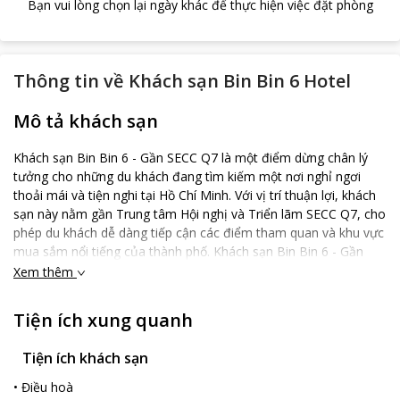
Bạn vui lòng chọn lại ngày khác để thực hiện việc đặt phòng
Thông tin về
Khách sạn Bin Bin 6 Hotel
Mô tả khách sạn
Khách sạn Bin Bin 6 - Gần SECC Q7 là một điểm dừng chân lý
tưởng cho những du khách đang tìm kiếm một nơi nghỉ ngơi
thoải mái và tiện nghi tại Hồ Chí Minh. Với vị trí thuận lợi, khách
sạn này nằm gần Trung tâm Hội nghị và Triển lãm SECC Q7, cho
phép du khách dễ dàng tiếp cận các điểm tham quan và khu vực
mua sắm nổi tiếng của thành phố. Khách sạn Bin Bin 6 - Gần
SECC Q7 mang đến sự thoải mái và tiện nghi với 15 phòng nghỉ
Xem thêm
hiện đại và tiện ích đáng giá. Khách sạn Bin Bin 6 - Gần SECC Q7
cung cấp nhiều tiện nghi thể thao để du khách có thể tận hưởng
Tiện ích xung quanh
những giờ phút sảng khoái và rèn luyện sức khỏe trong chuyến
đi của mình. Một trong số đó là phòng tập thể dục hiện đại,
Tiện ích khách sạn
được trang bị đầy đủ các thiết bị tập luyện chuyên nghiệp.
Khách hàng có thể tận hưởng không gian rộng rãi và thoải mái
•
Điều hoà