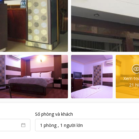
Xem to
21
h
Số phòng và khách
1
phòng
,
1
người lớn