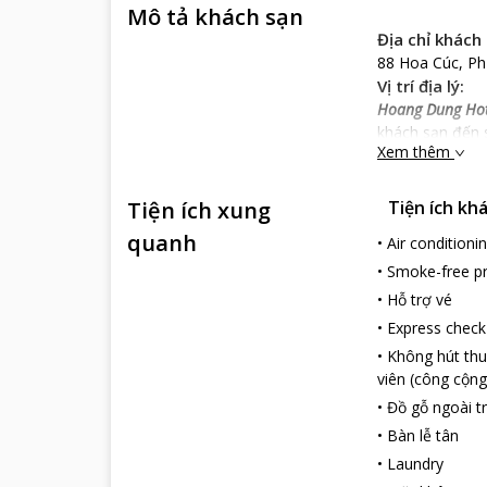
Mô tả khách sạn
Địa chỉ khách 
88 Hoa Cúc, Ph
Vị trí địa lý:
Hoang Dung Hot
khách sạn đến 
Xem thêm
lịch nổi tiếng
Đặc điểm khá
Tiện ích xung
Tiện ích kh
Hoang Dung Hot
bởi sự sang trọ
quanh
•
Air conditioni
rộng, thoáng, đư
•
Smoke-free p
Đến với
Hoang 
•
Hỗ trợ vé
Dịch vụ khách
•
Express check
Hoang Dung Hot
•
Không hút thu
truyền hình cáp
viên (công cộng
lạnh, bồn tắm h
•
Đồ gỗ ngoài tr
Quầy lễ tân trự
thận chắc chắn 
•
Bàn lễ tân
Nếu bạn lựa chọ
•
Laundry
đắn cho bạn.