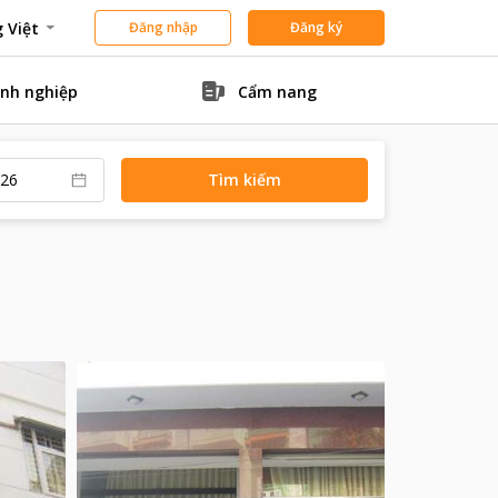
 Việt
Đăng nhập
Đăng ký
nh nghiệp
Cẩm nang
Tìm kiếm