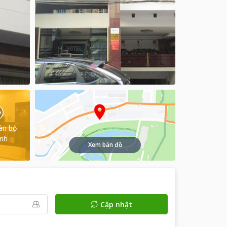
àn bộ
ình
Xem bản đồ
Cập nhật