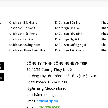
u
Khách sạn
Bắc Giang
Khách sạn
Bến Tre
Khác
Khách sạn
Đà Nẵng
Khách sạn
Đắk Lắk
Khác
Khách sạn
Hải Phòng
Khách sạn
Hòa Bình
Khác
Khách sạn
Lào Cai
Khách sạn
Nghệ An
Khác
Khách sạn
Quảng Nam
Khách sạn
Quảng Ngãi
Khác
Khách sạn
Thừa Thiên Huế
Khách sạn
Tiền Giang
Khác
CÔNG TY TNHH CÔNG NGHỆ VNTRIP
Số 10/55 đường Thụy Khuê
Phường Tây Hồ, Thành phố Hà Nội, Việt Nam
Số tài khoản
:
1023431230
Ngân hàng
:
Vietcombank
Chi nhánh
:
Thăng Long
Email:
cs@vntrip.vn
Phòng:
096 326 6688