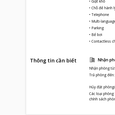
•
Giặt khô
Những điểm du
•
Chỗ để hành l
Bảo tàng lịch
•
Telephone
Đây là bảo tàng
•
Multi-language
xây dựng theo 
•
Parking
viện Bảo tàng v
niệm và thưởng
•
Bể bơi
Thảo Cầm Viê
•
Contactless c
Đây là nơi bảo 
thực vật. Không
cây tươi, hoa n
Thông tin cần biết
Nhận ph
gồm với các ch
Nhận phòng từ
Trả phòng đến
Hủy đặt phòng/
Các loại phòng
chính sách phòn