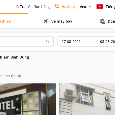
Tra cứu đơn hàng
Hotline
Tiếng
VND
ách sạn
Vé máy bay
Doa
h sạn Bình Dung
 Phú Nhuận cũ)