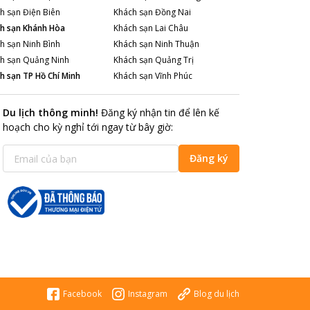
h sạn
Điện Biên
Khách sạn
Đồng Nai
h sạn
Khánh Hòa
Khách sạn
Lai Châu
h sạn
Ninh Bình
Khách sạn
Ninh Thuận
h sạn
Quảng Ninh
Khách sạn
Quảng Trị
h sạn
TP Hồ Chí Minh
Khách sạn
Vĩnh Phúc
Du lịch thông minh
!
Đăng ký nhận tin để lên kế
hoạch cho kỳ nghỉ tới ngay từ bây giờ
:
Đăng ký
Facebook
Instagram
Blog du lịch