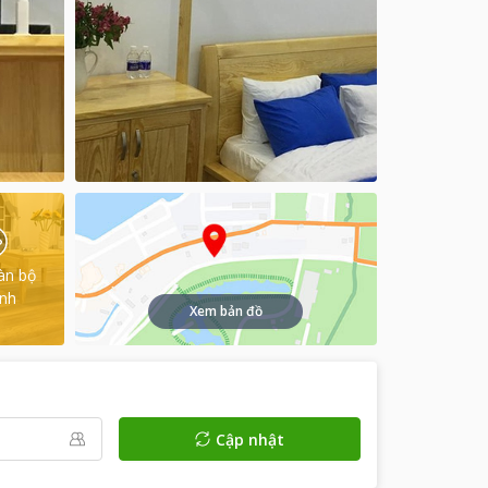
àn bộ
ình
Xem bản đồ
Cập nhật