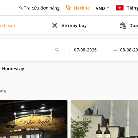
Tra cứu đơn hàng
Hotline
Tiếng
VND
ách sạn
Vé máy bay
Doa
ht Homestay
ồng