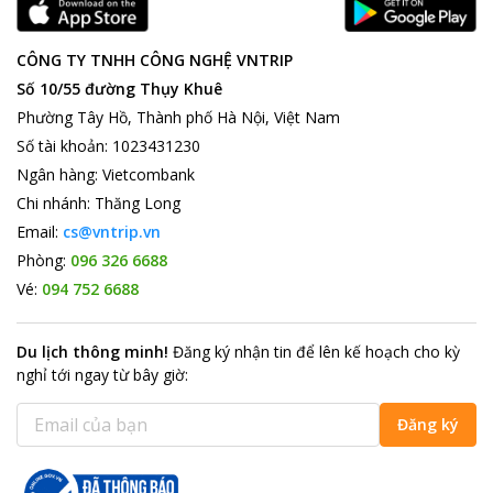
CÔNG TY TNHH CÔNG NGHỆ VNTRIP
Số 10/55 đường Thụy Khuê
Phường Tây Hồ, Thành phố Hà Nội, Việt Nam
Số tài khoản
:
1023431230
Ngân hàng
:
Vietcombank
Chi nhánh
:
Thăng Long
Email:
cs@vntrip.vn
Phòng:
096 326 6688
Vé:
094 752 6688
Du lịch thông minh
!
Đăng ký nhận tin để lên kế hoạch cho kỳ
nghỉ tới ngay từ bây giờ
:
Đăng ký