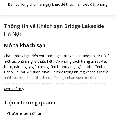
Bạn vui lòng chọn lại ngày khác để thực hiện việc đặt phòng
Thông tin về
Khách sạn Bridge Lakeside
Hà Nội
Mô tả khách sạn
Chào mừng bạn đến với khách sạn Bridge Lakeside Hotel! Đó là
một tác phẩm nghệ thuật kết hợp phong cách trang trí rất Việt
Nam, nằm ngay giữa trung tâm thương mại gần Lotte Center
Hanoi và Đại Sứ Quán Nhật. Là một trong những khách sạn tốt
nhất, với lòng hiếu khách của đội ngũ nhân viên nơi đây.
Đây còn là một sự lựa chọn tuyêt vời, cho những cuộc gặp gỡ,
Xem thêm
giao lưu và ăn mừng, thư giãn kết hợp với công việc kinh doanh.
Được khám phá những nét đẹp tinh tế đến từng chi tiết nhỏ, để
tạo nên một sự khác biệt lớn. Chúng tôi luôn nồng nhiệt và rất
Tiện ích xung quanh
vui mừng được chào đón các bạn đến với khách sạn Bridge
Lakeside!
Phương tiện đi lại