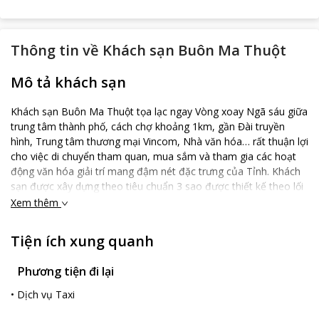
Thông tin về
Khách sạn Buôn Ma Thuột
Mô tả khách sạn
Khách sạn Buôn Ma Thuột tọa lạc ngay Vòng xoay Ngã sáu giữa
trung tâm thành phố, cách chợ khoảng 1km, gần Đài truyền
hình, Trung tâm thương mại Vincom, Nhà văn hóa… rất thuận lợi
cho việc di chuyển tham quan, mua sắm và tham gia các hoạt
động văn hóa giải trí mang đậm nét đặc trưng của Tỉnh. Khách
sạn được xây dựng theo tiêu chuẩn 3 sao được thiết kế theo lối
kiến trúc hiện đại, nội thất sang trọng. Với quy mô 6 tầng gồm 50
Xem thêm
phòng nghỉ được trang bị đầy đủ tiện nghi, hầu hết các phòng
đều có cửa sổ, quý khách có thể ngắm nhìn toàn cảnh thành
Tiện ích xung quanh
phố mang lại cảm giác thư giãn, thoải mái khi lưu trú. Ngoài ra
khách sạn còn có dịch vụ ăn uống, cà phê tại lầu 6
Phương tiện đi lại
•
Dịch vụ Taxi