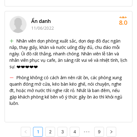
Ẩn danh
8.0
11/06/2022
Nhân viên dọn phòng xuất sắc, dọn dẹp đồ đạc ngăn
nắp, thay giấy, khăn và nước uống đầy đủ, chu đáo mỗi
ngày. Ủi đồ rất thẳng, nhanh chóng. Nhân viên lễ tân và
nhân viên phục vụ cafe, ăn sáng rất vui vẻ và nhiệt tình, lịch
sự. ❤️❤️❤️❤️❤️
Phòng không có cách âm nên rất ồn, các phòng xung
quanh đóng mở cửa, kéo bàn kéo ghế, nói chuyện, nghe
đt, hoặc mở nước thì nghe rất rỏ. Nhất là ban đêm, nếu
gặp khách phòng kế bên vô ý thức gây ồn ào thì khỏi ngủ
luôn.
1
2
3
4
9
•••