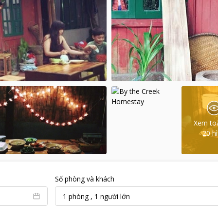
Xem to
20
h
Số phòng và khách
1
phòng
,
1
người lớn