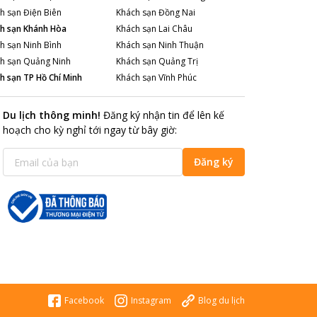
h sạn
Điện Biên
Khách sạn
Đồng Nai
h sạn
Khánh Hòa
Khách sạn
Lai Châu
h sạn
Ninh Bình
Khách sạn
Ninh Thuận
h sạn
Quảng Ninh
Khách sạn
Quảng Trị
h sạn
TP Hồ Chí Minh
Khách sạn
Vĩnh Phúc
Du lịch thông minh
!
Đăng ký nhận tin để lên kế
hoạch cho kỳ nghỉ tới ngay từ bây giờ
:
Đăng ký
Facebook
Instagram
Blog du lịch