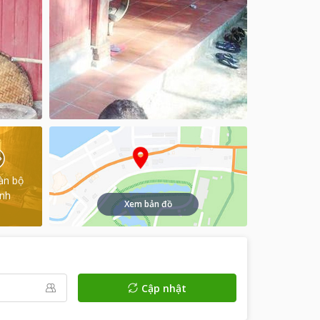
àn bộ
ình
Xem bản đồ
Cập nhật