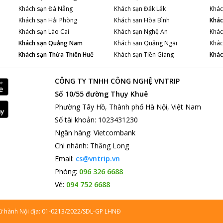
Khách sạn
Đà Nẵng
Khách sạn
Đắk Lắk
Khác
Khách sạn
Hải Phòng
Khách sạn
Hòa Bình
Khác
Khách sạn
Lào Cai
Khách sạn
Nghệ An
Khác
Khách sạn
Quảng Nam
Khách sạn
Quảng Ngãi
Khác
Khách sạn
Thừa Thiên Huế
Khách sạn
Tiền Giang
Khác
CÔNG TY TNHH CÔNG NGHỆ VNTRIP
Số 10/55 đường Thụy Khuê
Phường Tây Hồ, Thành phố Hà Nội, Việt Nam
Số tài khoản
:
1023431230
Ngân hàng
:
Vietcombank
Chi nhánh
:
Thăng Long
Email:
cs@vntrip.vn
Phòng:
096 326 6688
Vé:
094 752 6688
lữ hành Nội địa: 01-0213/2022/SDL-GP LHNĐ