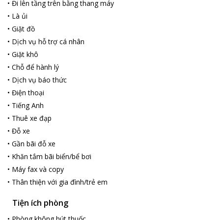
•
Đi lên tầng trên bằng thang máy
•
Là ủi
•
Giặt đồ
•
Dịch vụ hỗ trợ cá nhân
•
Giặt khô
•
Chỗ để hành lý
•
Dịch vụ báo thức
•
Điện thoại
•
Tiếng Anh
•
Thuê xe đạp
•
Đỗ xe
•
Gần bãi đỗ xe
•
Khăn tắm bãi biển/bể bơi
•
Máy fax và copy
•
Thân thiện với gia đình/trẻ em
Tiện ích phòng
•
Phòng không hút thuốc