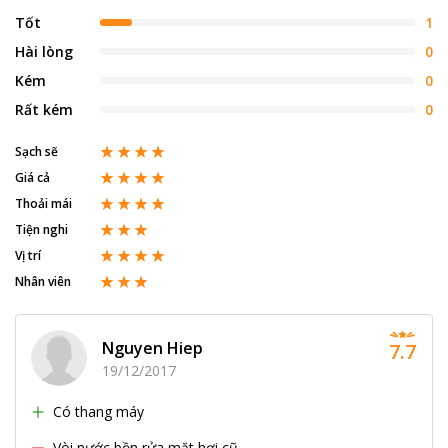
Tốt
1
Hài lòng
0
Kém
0
Rất kém
0
Sạch sẽ
Giá cả
Thoải mái
Tiện nghi
Vị trí
Nhân viên
Nguyen Hiep
7.7
19/12/2017
Có thang máy
Vòi nước bồn rửa mặt hơi cũ