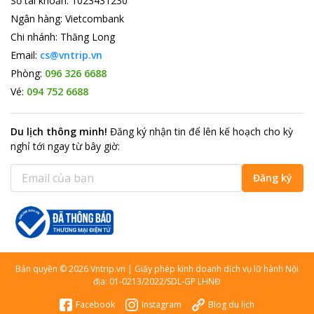
Số tài khoản
:
1023431230
Ngân hàng
:
Vietcombank
Chi nhánh
:
Thăng Long
Email:
cs@vntrip.vn
Phòng:
096 326 6688
Vé:
094 752 6688
Du lịch thông minh
!
Đăng ký nhận tin để lên kế hoạch cho kỳ
nghỉ tới ngay từ bây giờ
:
Đăng ký
Bản quyền
©
2026
Vntrip.vn
|
Giấy phép kinh doanh dịch vụ lữ hành Nội
địa: 01-0213/2022/SDL-GP LHNĐ
Facebook
Instagram
Blog du lịch