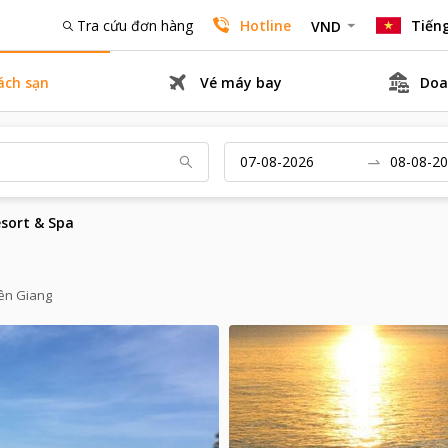
Tra cứu đơn hàng
Hotline
Tiếng
VND
ách sạn
Vé máy bay
Doa
sort & Spa
iên Giang