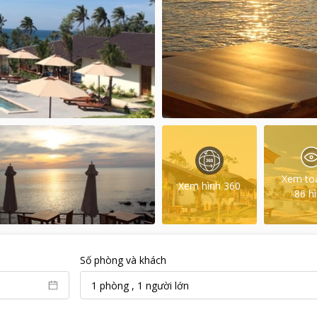
Xem to
Xem hình 360
86
h
Số phòng và khách
1
phòng
,
1
người lớn