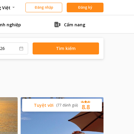
 Việt
Đăng nhập
Đăng ký
nh nghiệp
Cẩm nang
Tìm kiếm
Tuyệt vời
(
77
đánh giá
)
8.8