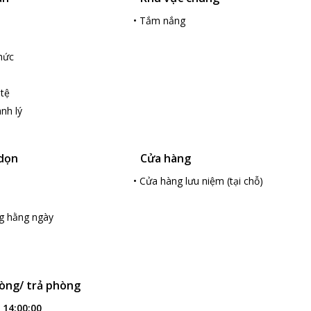
•
Tắm nắng
hức
 tệ
nh lý
 dọn
Cửa hàng
•
Cửa hàng lưu niệm (tại chỗ)
g hằng ngày
òng/ trả phòng
:
14:00:00