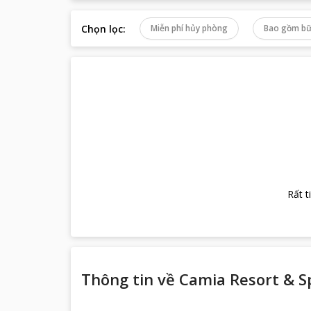
Chọn lọc
:
Miễn phí hủy phòng
Bao gồm bữ
Rất t
Thông tin về
Camia Resort & S