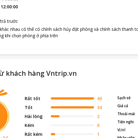
loading...
:
12:00:00
trả trước
 khác nhau có thể có chính sách hủy đặt phòng và chính sách thanh t
g khi chọn phòng ở phía trên
ừ khách hàng Vntrip.vn
Sạch sẽ
Rất tốt
40
Giá cả
Tốt
34
Thoải mái
Hài lòng
2
Tiện nghi
Kém
0
Vị trí
Rất kém
1
Nhân viên