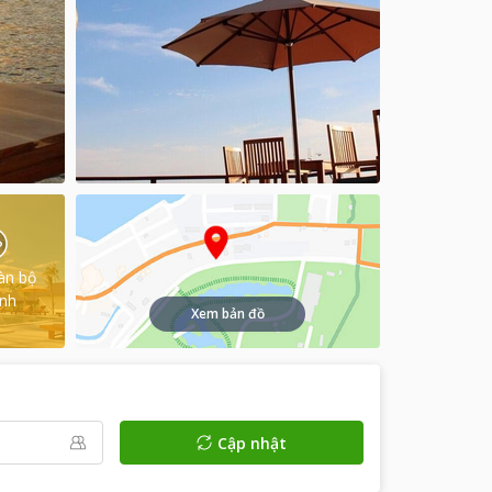
àn bộ
ình
Xem bản đồ
Cập nhật