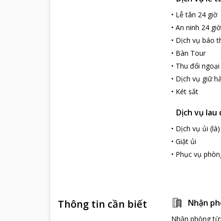
•
Lễ tân 24 giờ
•
An ninh 24 giờ
•
Dịch vụ báo t
•
Bàn Tour
•
Thu đổi ngoại
•
Dịch vụ giữ hà
•
Két sắt
Dịch vụ lau
•
Dịch vụ ủi (là)
•
Giặt ủi
•
Phục vụ phòn
Thông tin cần biết
Nhận ph
Nhận phòng từ