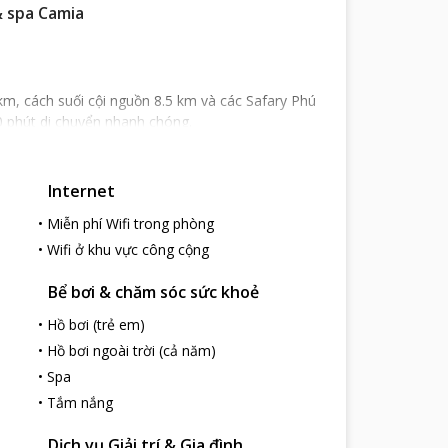
& spa Camia
m, cách suối cội nguồn 8.5 km và các Safary Phú
0 phút di chuyển nhanh chóng.
 xanh mát và khuôn viên rộng thoáng. Khu nghỉ
Internet
ác khu nhà riêng, hòa cùng với môi trường của khu
có hiên nhìn ra hàng dừa trên biển.Tất cả hứa hẹn
•
Miễn phí Wifi trong phòng
•
Wifi ở khu vực công cộng
làm đẹp và mát – xa thư giãn cơ thể. Bên cạnh đó,
ong suốt kì nghỉ. Nhà Hàng Á Đông với nhiều món ăn
Bể bơi & chăm sóc sức khoẻ
 đào tạo vô cùng bài bản và chuyên nghiệp. Khu nghỉ
•
Hồ bơi (trẻ em)
•
Hồ bơi ngoài trời (cả năm)
•
Spa
•
Tắm nắng
Dịch vụ Giải trí & Gia đình