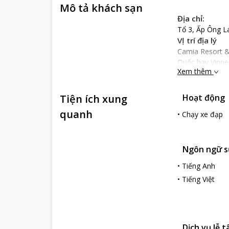
Mô tả khách sạn
Địa chỉ:
Tổ 3, Ấp Ông L
VỊ trí địa lý
Camia Resort &
Quốc hay Vinpe
Xem thêm
Nổi bật
Khi đến với Ca
Tiện ích xung
Hoạt động
dưỡng mang pho
đảo với tầm nhì
quanh
•
Chạy xe đạp
đem đến cho du
Tại Camia Resor
khách sạn còn g
Ngôn ngữ s
hấp dẫn, thiết 
dưỡng là địa đ
•
Tiếng Anh
•
Tiếng Việt
Dịch vụ lễ t