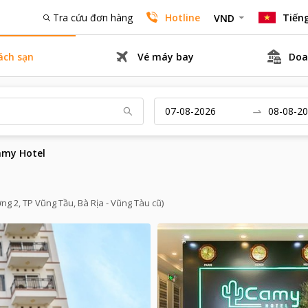
Tra cứu đơn hàng
Hotline
Tiếng
VND
ách sạn
Vé máy bay
Doa
amy Hotel
ng 2, TP Vũng Tầu, Bà Rịa - Vũng Tàu cũ)