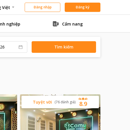
 Việt
Đăng nhập
Đăng ký
nh nghiệp
Cẩm nang
Tìm kiếm
Tuyệt vời
(
76
đánh giá
)
8.9