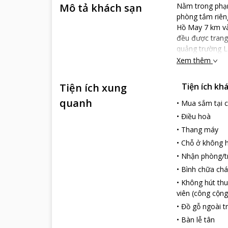
Mô tả khách sạn
Nằm trong phạm
phòng tắm riên
Hồ May 7 km và 
đều được trang
quảng trường L
Xem thêm
Tiện ích xung
Tiện ích kh
quanh
•
Mua sắm tại 
•
Điều hoà
•
Thang máy
•
Chỗ ở không h
•
Nhận phòng/t
•
Bình chữa chá
•
Không hút thu
viên (công cộng
•
Đồ gỗ ngoài tr
•
Bàn lễ tân