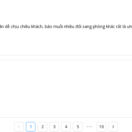
tân dễ chịu chiều khách, báo muỗi nhiều đổi sang phòng khác rất là ưn
1
2
3
4
5
16
•••