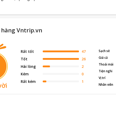
 hàng Vntrip.vn
Sạch sẽ
Rất tốt
47
Giá cả
Tốt
26
Thoải mái
Hài lòng
2
Tiện nghi
Kém
0
Vị trí
Rất kém
1
vời
Nhân viên