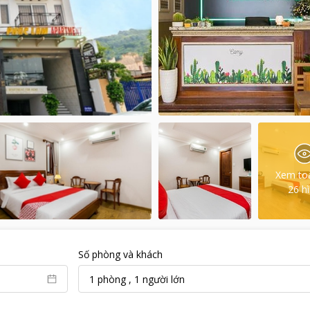
Xem to
26
h
Số phòng và khách
1
phòng
,
1
người lớn