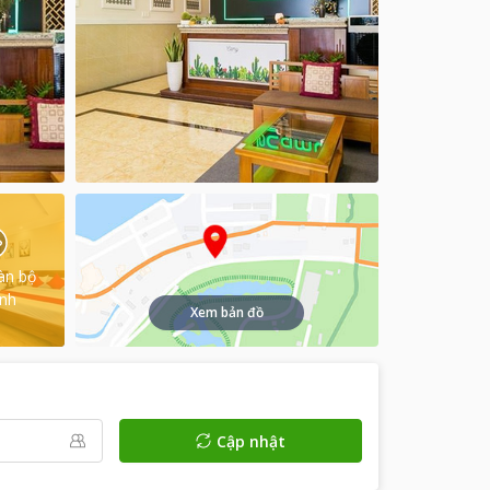
àn bộ
ình
Xem bản đồ
Cập nhật