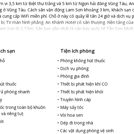
 vi 3,5 km từ Biệt thự trắng và 5 km từ Ngọn hải đăng Vũng Tàu, A
g ở Vũng Tàu. Cách sân vận động Lam Sơn khoảng 3 km, khách sạn cũ
cung cấp WiFi miễn phí. Chỗ ở này có quầy lễ tân 24 giờ và dịch vụ 
 bị TV màn hình phẳng. An Khánh Hotel có sân thượng. Nền tảng của P
am Sơn là 2,7 km. Sân bay gần nhất là sân bay quốc tế Tân Sơn Nhất
ách sạn
Tiện ích phòng
chỗ
•
Phòng không hút thuốc
•
Dịch vụ phòng
•
Phòng gia đình
út thuốc
•
Thiết bị phát hiện khí CO
rả phòng nhanh
•
Thiết bị phát hiện khói
y
•
Truyền hình cáp
ốc trong toàn bộ khuôn
•
Máy sấy tóc
 và riêng tư)
•
Vòi hoa sen
ời
•
Dép đi trong nhà
•
Các vật dụng phòng vệ sinh