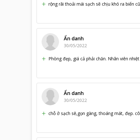
rộng rãi thoải mái sạch sẽ chịu khó ra biển c
Ẩn danh
30/05/2022
Phòng đẹp, giá cả phải chăn. Nhân viên nhiệt 
Ẩn danh
30/05/2022
chỗ ở sạch sẽ,gọn gàng, thoáng mát, đẹp. c