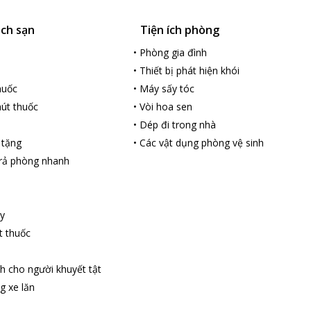
ách sạn
Tiện ích phòng
•
Phòng gia đình
•
Thiết bị phát hiện khói
huốc
•
Máy sấy tóc
út thuốc
•
Vòi hoa sen
•
Dép đi trong nhà
 tặng
•
Các vật dụng phòng vệ sinh
rả phòng nhanh
y
t thuốc
h cho người khuyết tật
g xe lăn