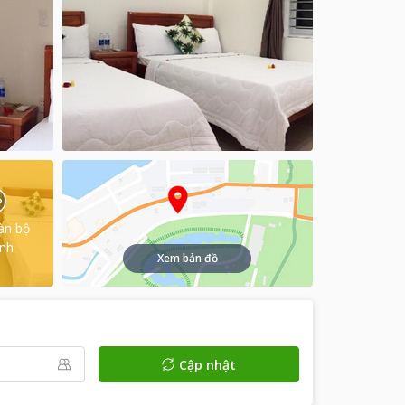
àn bộ
ình
Xem bản đồ
Cập nhật