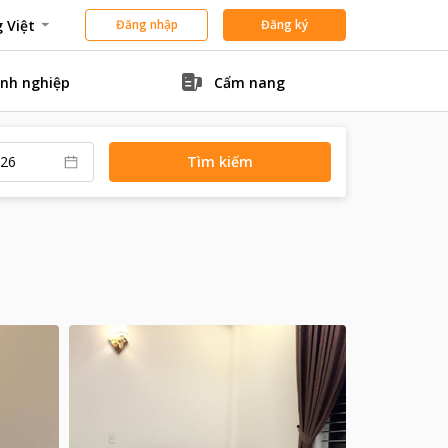
 Việt
Đăng nhập
Đăng ký
nh nghiệp
Cẩm nang
Tìm kiếm