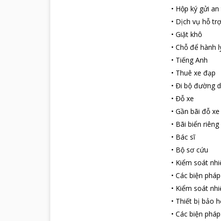
•
Hộp ký gửi an
•
Dịch vụ hỗ tr
•
Giặt khô
•
Chỗ để hành l
•
Tiếng Anh
•
Thuê xe đạp
•
Đi bộ đường d
•
Đỗ xe
•
Gần bãi đỗ xe
•
Bãi biển riêng
•
Bác sĩ
•
Bộ sơ cứu
•
Kiểm soát nhi
•
Các biện pháp
•
Kiểm soát nhi
•
Thiết bị bảo 
•
Các biện phá