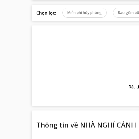
Chọn lọc
:
Miễn phí hủy phòng
Bao gồm bữ
Rất t
Thông tin về
NHÀ NGHỈ CẢNH