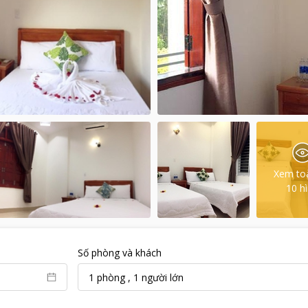
Xem to
10
h
Số phòng và khách
1
phòng
,
1
người lớn