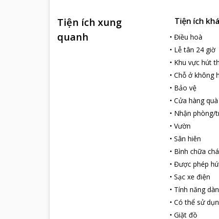
Tiện ích xung
Tiện ích kh
quanh
•
Điều hoà
•
Lễ tân 24 giờ
•
Khu vực hút t
•
Chỗ ở không h
•
Bảo vệ
•
Cửa hàng quà
•
Nhận phòng/t
•
Vườn
•
Sân hiên
•
Bình chữa chá
•
Được phép hú
•
Sạc xe điện
•
Tính năng dàn
•
Có thể sử dụn
•
Giặt đồ